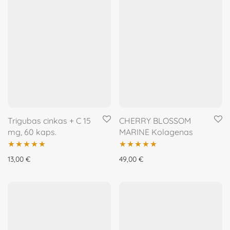
Trigubas cinkas + C 15
CHERRY BLOSSOM
mg, 60 kaps.
MARINE Kolagenas
Įvertinimas:
Įvertinimas:
13,00
€
49,00
€
5.00
iš 5
5.00
iš 5