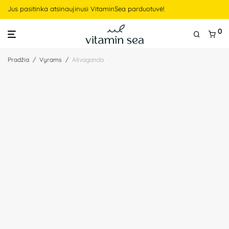
Jus pasitinka atsinaujinusi VitaminSea parduotuvė!
0
Pradžia
/
Vyrams
/
Ašvaganda