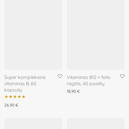
Super kompleksinis
Vitaminas B12 + folio
vitaminas B, 60
rūgštis, 60 pastilių
kapsulių
18,90
€
Įvertinimas:
26,90
€
5.00
iš 5