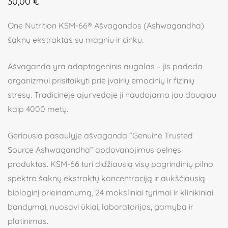
30,00
€
5.00
iš 5 (viso
įvertinimų:
)
One Nutrition KSM-66® Ašvagandos (Ashwagandha)
šaknų ekstraktas su magniu ir cinku.
Ašvaganda yra adaptogeninis augalas – jis padeda
organizmui prisitaikyti prie įvairių emocinių ir fizinių
stresų. Tradicinėje ajurvedoje ji naudojama jau daugiau
kaip 4000 metų.
Geriausia pasaulyje ašvaganda “Genuine Trusted
Source Ashwagandha” apdovanojimus pelnęs
produktas. KSM-66 turi didžiausią visų pagrindinių pilno
spektro šaknų ekstraktų koncentraciją ir aukščiausią
biologinį prieinamumą, 24 moksliniai tyrimai ir klinikiniai
bandymai, nuosavi ūkiai, laboratorijos, gamyba ir
platinimas.