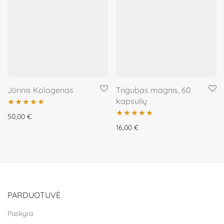
Jūrinis Kolagenas
Trigubas magnis, 60
kapsulių
Įvertinimas:
50,00
€
Įvertinimas:
16,00
€
5.00
iš 5
5.00
iš 5
PARDUOTUVĖ
Paskyra