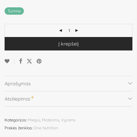
Turime
Į krepšelį
Aprašymas
4
Atsiliepimai
Kategorijos:
Miegui
,
Moterims
,
Vyrams
Prekės ženklas:
One Nutrition