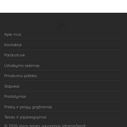
Apie mus
Kontaktai
Parduotuvė
Užsakymo sekimas
Privatumo politika
Slapukai
Pristatymas
Prekių ir pinigų grąžinimas
Teisės ir įsipareigojimai
©
2026
Visos teisės saugomos VitaminSea.lt