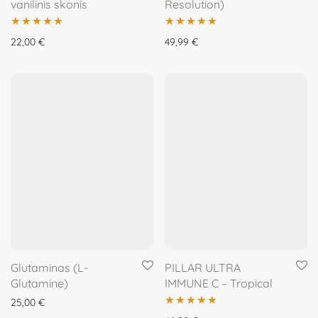
vanilinis skonis
Resolution)
Įvertinimas:
Įvertinimas:
22,00
€
49,99
€
5.00
iš 5
5.00
iš 5
Glutaminas (L-
PILLAR ULTRA
Glutamine)
IMMUNE C – Tropical
25,00
€