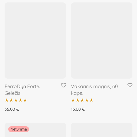
FerroDyn Forte.
Vakarinis magnis, 60
Geležis
kaps.
Įvertinimas:
Įvertinimas:
36,00
€
16,00
€
5.00
iš 5
5.00
iš 5