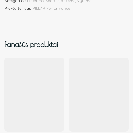
Kategorijos:
Moterims
,
Sportuojantiems
,
Vyrams
Prekės ženklas:
PILLAR Performance
Panašūs produktai