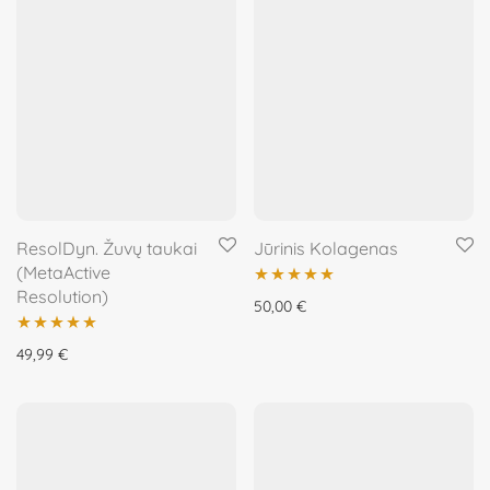
ResolDyn. Žuvų taukai
Jūrinis Kolagenas
(MetaActive
Resolution)
Įvertinimas:
50,00
€
5.00
iš 5
Įvertinimas:
49,99
€
5.00
iš 5