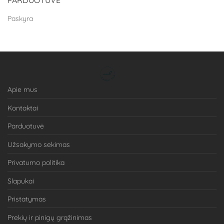
Paskyra
Apie mus
Kontaktai
Parduotuvė
Užsakymo sekimas
Privatumo politika
Slapukai
Pristatymas
Prekių ir pinigų grąžinimas