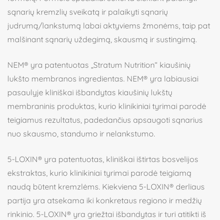
sąnarių kremzlių sveikatą ir palaikyti sąnarių
judrumą/lankstumą labai aktyviems žmonėms, taip pat
malšinant sąnarių uždegimą, skausmą ir sustingimą.
NEM® yra patentuotas „Stratum Nutrition“ kiaušinių
lukšto membranos ingredientas. NEM® yra labiausiai
pasaulyje kliniškai išbandytas kiaušinių lukštų
membraninis produktas, kurio klinikiniai tyrimai parodė
teigiamus rezultatus, padedančius apsaugoti sąnarius
nuo skausmo, standumo ir nelankstumo.
5-LOXIN® yra patentuotas, kliniškai ištirtas bosvelijos
ekstraktas, kurio klinikiniai tyrimai parodė teigiamą
naudą būtent kremzlėms. Kiekviena 5-LOXIN® derliaus
partija yra atsekama iki konkretaus regiono ir medžių
rinkinio. 5-LOXIN® yra griežtai išbandytas ir turi atitikti iš