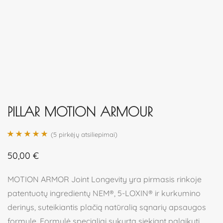
PILLAR MOTION ARMOUR
(
5
pirkėjų atsiliepimai)
Įvertinimas:
5
50,00
€
5.00
iš 5 (viso
įvertinimų:
)
MOTION ARMOR Joint Longevity yra pirmasis rinkoje
patentuotų ingredientų NEM®, 5-LOXIN® ir kurkumino
derinys, suteikiantis plačią natūralią sąnarių apsaugos
formulę. Formulė specialiai sukurta siekiant palaikyti