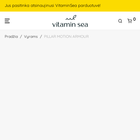
Jus pasitinka atsinaujinusi VitaminSea parduotuvė!
0
Pradžia
/
Vyrams
/
PILLAR MOTION ARMOUR