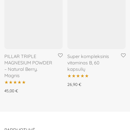
PILLAR TRIPLE
Super kompleksinis
MAGNESIUM POWDER
vitaminas B, 60
– Natural Berry.
kapsulių
Magnis
Įvertinimas:
26,90
€
Įvertinimas:
45,00
€
5.00
iš 5
5.00
iš 5
PARDUOTUVĖ