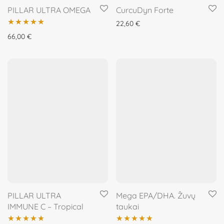
PILLAR ULTRA OMEGA
CurcuDyn Forte
22,60
€
Įvertinimas:
66,00
€
5.00
iš 5
PILLAR ULTRA
Mega EPA/DHA. Žuvų
IMMUNE C – Tropical
taukai