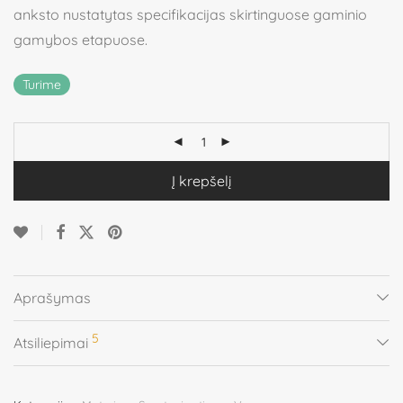
anksto nustatytas specifikacijas skirtinguose gaminio
gamybos etapuose.
Turime
Į krepšelį
Aprašymas
5
Atsiliepimai