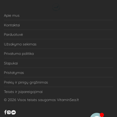
Apie mus
Kontaktai
Parduotuvė
Užsakymo sekimas
Privatumo politika
Slapukai
Pristatymas
Prekių ir pinigų grąžinimas
Teisės ir įsipareigojimai
©
2026
Visos teisės saugomos VitaminSea.lt