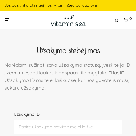
Jus pasitinka atsinaujinusi VitaminSea parduotuvė!
0
Užsakymo stebėjimas
Norėdami sužinoti savo užsakymo statusą, įveskite jo ID
į žemiau esantį laukelį ir paspauskite mygtuką "Rasti".
Užsakymo ID rasite el.laiškuose, kuriuos gavote iš mūsų
sukūrę užsakymą.
Užsakymo ID