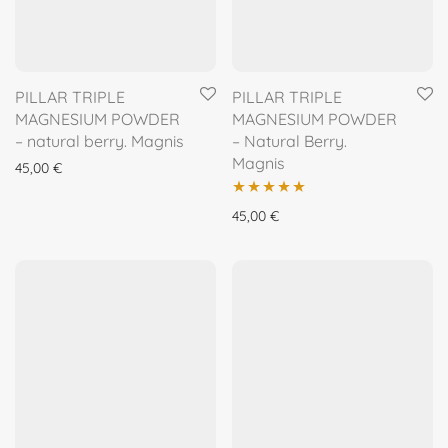
PILLAR TRIPLE
PILLAR TRIPLE
MAGNESIUM POWDER
MAGNESIUM POWDER
– natural berry. Magnis
– Natural Berry.
Magnis
45,00
€
Įvertinimas:
45,00
€
5.00
iš 5