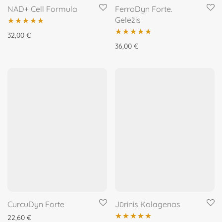
NAD+ Cell Formula
FerroDyn Forte.
Geležis
Įvertinimas:
32,00
€
Įvertinimas:
36,00
€
5.00
iš 5
5.00
iš 5
CurcuDyn Forte
Jūrinis Kolagenas
22,60
€