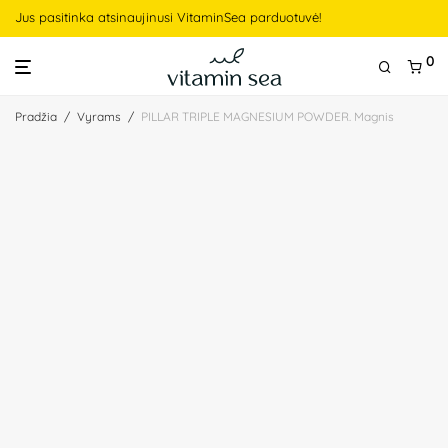
Jus pasitinka atsinaujinusi VitaminSea parduotuvė!
0
Pradžia
/
Vyrams
/
PILLAR TRIPLE MAGNESIUM POWDER. Magnis