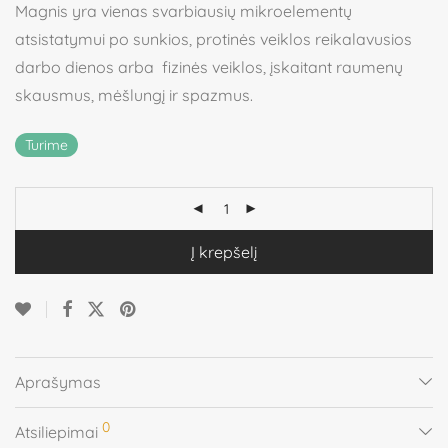
Magnis yra vienas svarbiausių mikroelementų
atsistatymui po sunkios, protinės veiklos reikalavusios
darbo dienos arba fizinės veiklos, įskaitant raumenų
skausmus, mėšlungį ir spazmus.
Turime
Į krepšelį
Aprašymas
0
Atsiliepimai