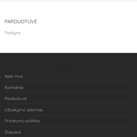
PARDUOTUVĖ
Paskyra
Apie mus
Kontaktai
Parduotuvė
Užsakymo sekimas
Privatumo politika
Slapukai