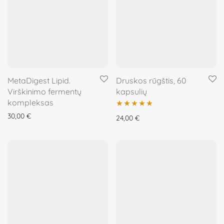
MetaDigest Lipid.
Druskos rūgštis, 60
Virškinimo fermentų
kapsulių
kompleksas
30,00
€
Įvertinimas:
24,00
€
5.00
iš 5