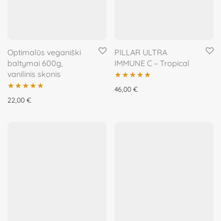
Optimalūs veganiški
PILLAR ULTRA
baltymai 600g,
IMMUNE C – Tropical
vanilinis skonis
Įvertinimas:
46,00
€
Įvertinimas:
22,00
€
5.00
iš 5
5.00
iš 5