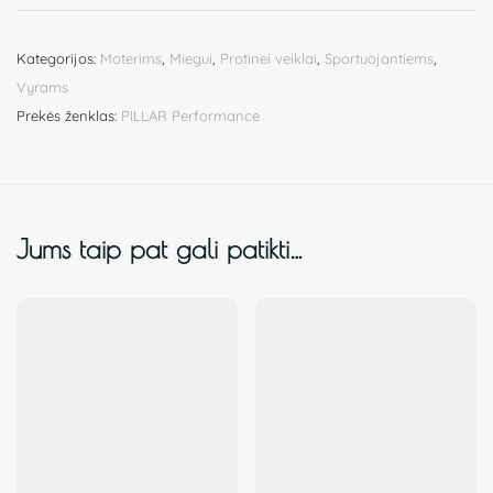
Kategorijos:
Moterims
,
Miegui
,
Protinei veiklai
,
Sportuojantiems
,
Vyrams
Prekės ženklas:
PILLAR Performance
Jums taip pat gali patikti…