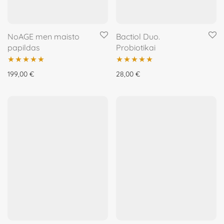
NoAGE men maisto
Bactiol Duo.
papildas
Probiotikai
Įvertinimas:
Įvertinimas:
199,00
€
28,00
€
5.00
iš 5
5.00
iš 5