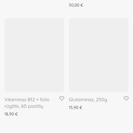
Įvertinimas:
50,00
€
5.00
iš 5
Vitaminas B12 + folio
Glutaminas, 250g
rūgštis, 60 pastilių
15,90
€
18,90
€