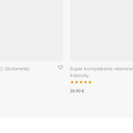
(L-Glutamine)
Super kompleksinis vitamina
kapsulių
Įvertinimas:
26,90
€
5.00
iš 5