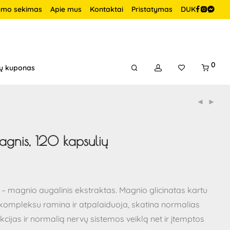
ymo sekimas
Apie mus
Kontaktai
Pristatymas
DUK
0
ų kuponas
agnis, 120 kapsulių
– magnio augalinis ekstraktas. Magnio glicinatas kartu
ų kompleksu ramina ir atpalaiduoja, skatina normalias
kcijas ir normalią nervų sistemos veiklą net ir įtemptos