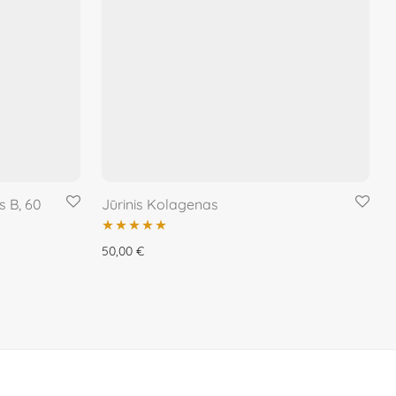
s B, 60
Jūrinis Kolagenas
Įvertinimas:
50,00
€
5.00
iš 5