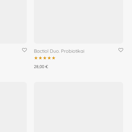
Bactiol Duo. Probiotikai
Įvertinimas:
28,00
€
5.00
iš 5