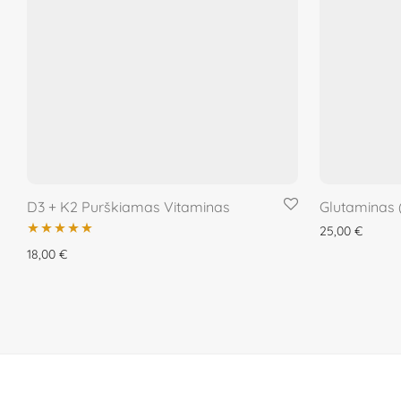
D3 + K2 Purškiamas Vitaminas
Glutaminas 
25,00
€
Įvertinimas:
18,00
€
5.00
iš 5