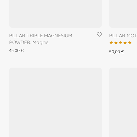
PILLAR TRIPLE MAGNESIUM
PILLAR MO
POWDER. Magnis
45,00
€
Įvertinimas:
50,00
€
5.00
iš 5