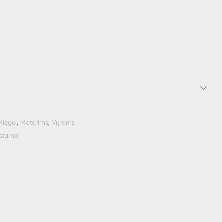
Miegui
,
Moterims
,
Vyrams
istamo