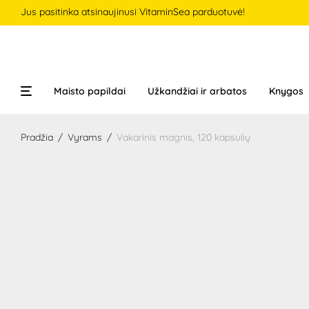
Jus pasitinka atsinaujinusi VitaminSea parduotuvė!
Maisto papildai
Užkandžiai ir arbatos
Knygos
Pradžia
/
Vyrams
/
Vakarinis magnis, 120 kapsulių