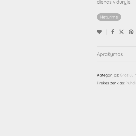
dienos viduryje.
Neturime
Aprašymas
Kategorijos:
Grožiui
,
Prekės ženklas:
Puhd