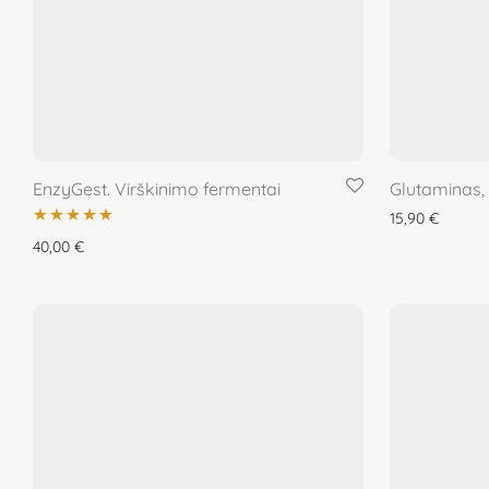
EnzyGest. Virškinimo fermentai
Glutaminas,
15,90
€
Įvertinimas:
40,00
€
5.00
iš 5