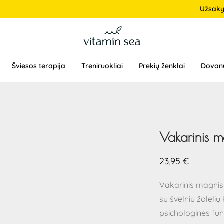
Užsak
Šviesos terapija
Treniruokliai
Prekių ženklai
Dovan
Vakarinis m
23,95
€
Vakarinis magnis 
su švelniu žoleli
psichologines fun