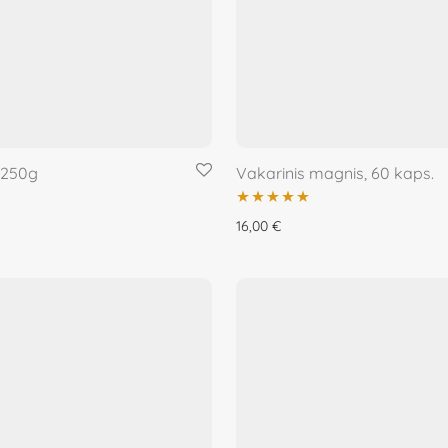
 250g
Vakarinis magnis, 60 kaps.
Įvertinimas:
16,00
€
5.00
iš 5