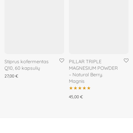
Stiprus kofermentas
PILLAR TRIPLE
Q10, 60 kapsulių
MAGNESIUM POWDER
– Natural Berry.
27,00
€
Magnis
Įvertinimas:
45,00
€
5.00
iš 5