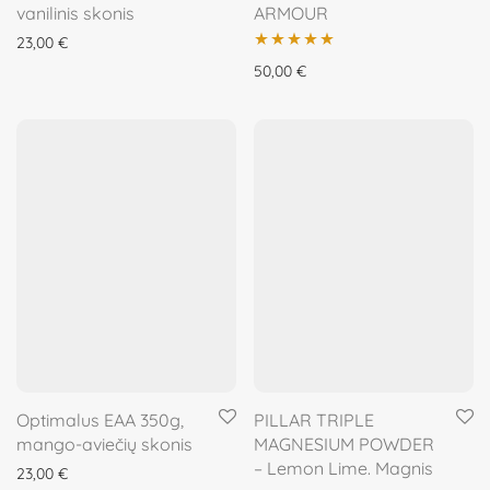
vanilinis skonis
ARMOUR
23,00
€
Įvertinimas:
50,00
€
5.00
iš 5
Optimalus EAA 350g,
PILLAR TRIPLE
mango-aviečių skonis
MAGNESIUM POWDER
– Lemon Lime. Magnis
23,00
€