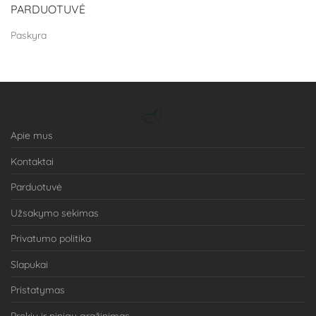
PARDUOTUVĖ
Paskyra
Apie mus
Kontaktai
Parduotuvė
Užsakymo sekimas
Privatumo politika
Slapukai
Pristatymas
Prekių ir pinigų grąžinimas