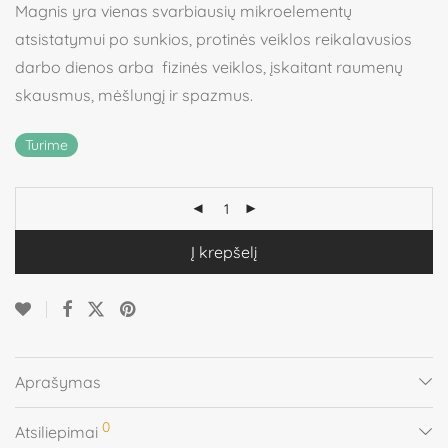
Magnis yra vienas svarbiausių mikroelementų
atsistatymui po sunkios, protinės veiklos reikalavusios
darbo dienos arba fizinės veiklos, įskaitant raumenų
skausmus, mėšlungį ir spazmus.
Turime
Į krepšelį
Aprašymas
0
Atsiliepimai