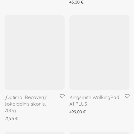
45,00
€
„Optimal Recovery“,
Kingsmith WalkingPad
šokoladinis skonis,
A1 PLUS
700g
499,00
€
21,95
€