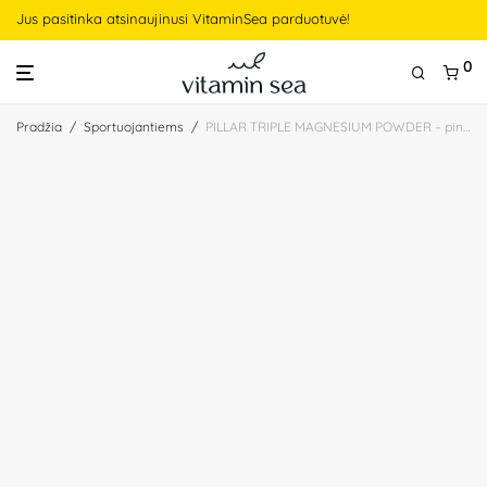
Jus pasitinka atsinaujinusi VitaminSea parduotuvė!
0
Pradžia
/
Sportuojantiems
/
PILLAR TRIPLE MAGNESIUM POWDER – pineapple coconut. Magnis