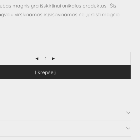
ubas magnis yra išskirtinai unikalus produktas. Šis
gviau virškinamas ir įsisavinamas nei įprasti magnio
Į krepšelį