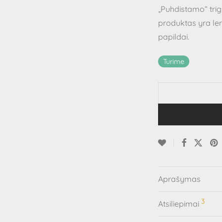
„Puhdistamo“ trig
produktas yra len
papildai.
Turime
Aprašymas
3
Atsiliepimai