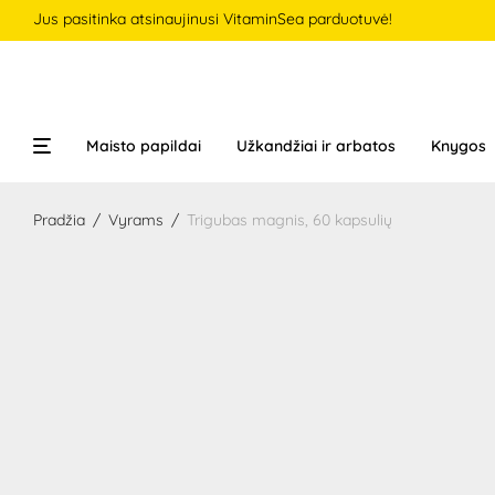
Jus pasitinka atsinaujinusi VitaminSea parduotuvė!
Maisto papildai
Užkandžiai ir arbatos
Knygos
Pradžia
/
Vyrams
/
Trigubas magnis, 60 kapsulių