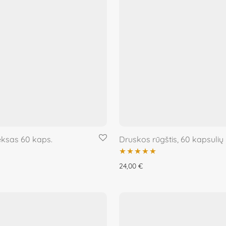
ksas 60 kaps.
Druskos rūgštis, 60 kapsulių
Įvertinimas:
24,00
€
5.00
iš 5