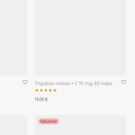
Trigubas cinkas + C 15 mg, 60 kaps.
Įvertinimas:
13,00
€
5.00
iš 5