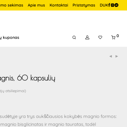
ymo sekimas
Apie mus
Kontaktai
Pristatymas
DUK
0
ų kuponas
gnis, 60 kapsulių
jų atsiliepimai)
udėtyje yra trys aukščiausios kokybės magnio formos:
 magnio
bis
glicinatas ir magnio tauratas, todėl