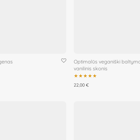
agenas
Optimalūs veganiški baltyma
vanilinis skonis
Įvertinimas:
22,00
€
5.00
iš 5