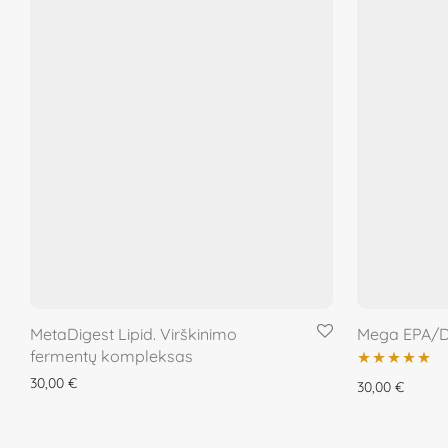
MetaDigest Lipid. Virškinimo
Mega EPA/D
fermentų kompleksas
30,00
€
Įvertinimas:
30,00
€
5.00
iš 5