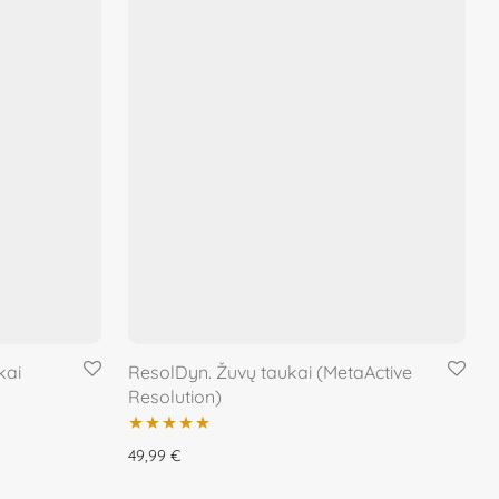
kai
ResolDyn. Žuvų taukai (MetaActive
Resolution)
Įvertinimas:
49,99
€
5.00
iš 5