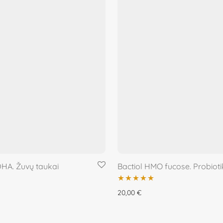
HA. Žuvų taukai
Bactiol HMO fucose. Probioti
Įvertinimas:
20,00
€
5.00
iš 5