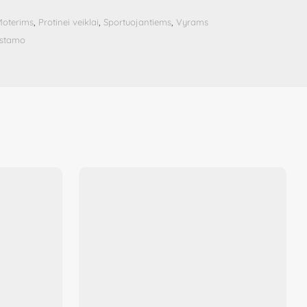
oterims
,
Protinei veiklai
,
Sportuojantiems
,
Vyrams
istamo