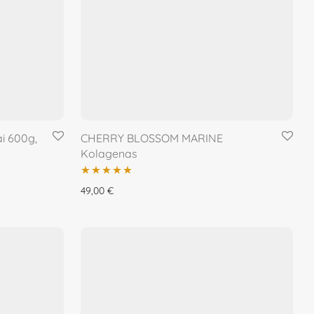
i 600g,
CHERRY BLOSSOM MARINE
Kolagenas
Įvertinimas:
49,00
€
5.00
iš 5