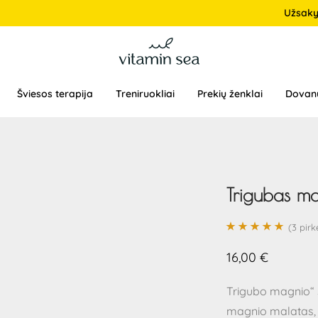
Užsak
Šviesos terapija
Treniruokliai
Prekių ženklai
Dovan
Trigubas ma
(
3
pirkė
Įvertinimas:
3
16,00
€
5.00
iš 5 (viso
įvertinimų:
)
Trigubo magnio“ s
magnio malatas,