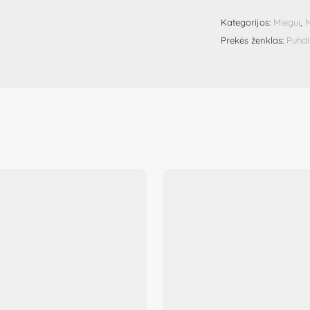
Kategorijos:
Miegui
,
M
Prekės ženklas:
Puhd