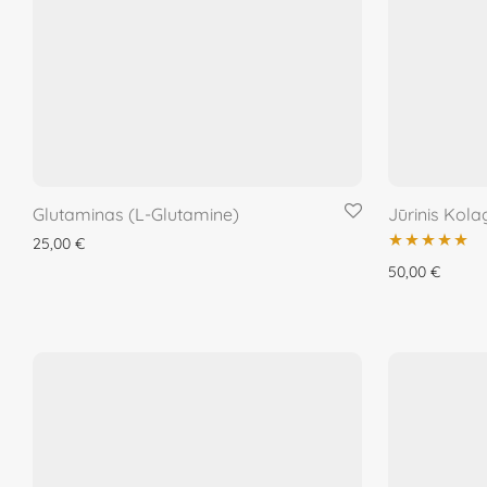
Glutaminas (L-Glutamine)
Jūrinis Kol
25,00
€
Įvertinimas:
50,00
€
5.00
iš 5