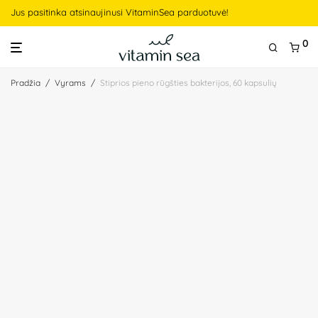
Jus pasitinka atsinaujinusi VitaminSea parduotuvė!
0
Pradžia
/
Vyrams
/
Stiprios pieno rūgšties bakterijos, 60 kapsulių