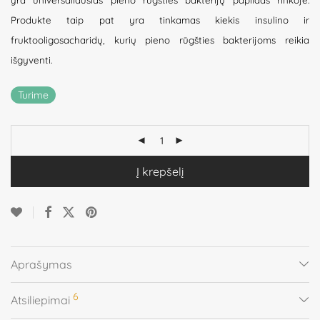
yra universaliausias pieno rūgšties bakterijų papildas rinkoje.
Produkte taip pat yra tinkamas kiekis insulino ir
fruktooligosacharidų, kurių pieno rūgšties bakterijoms reikia
išgyventi.
Turime
Į krepšelį
Aprašymas
6
Atsiliepimai