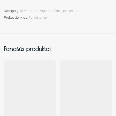
Kategorijos:
Moterims
,
Vyrams
,
Žarnyno veiklai
Prekės ženklas:
Puhdistamo
Panašūs produktai