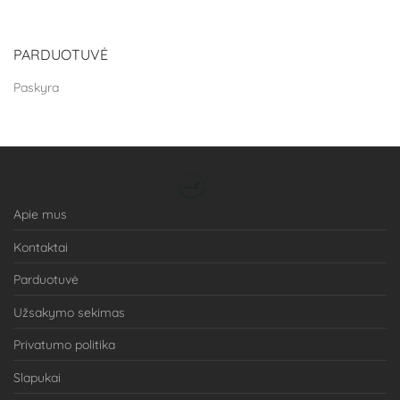
PARDUOTUVĖ
Paskyra
Apie mus
Kontaktai
Parduotuvė
Užsakymo sekimas
Privatumo politika
Slapukai