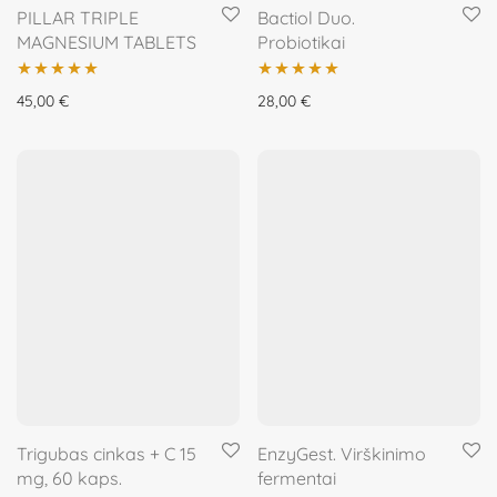
PILLAR TRIPLE
Bactiol Duo.
MAGNESIUM TABLETS
Probiotikai
Įvertinimas:
Įvertinimas:
45,00
€
28,00
€
5.00
iš 5
5.00
iš 5
Trigubas cinkas + C 15
EnzyGest. Virškinimo
mg, 60 kaps.
fermentai