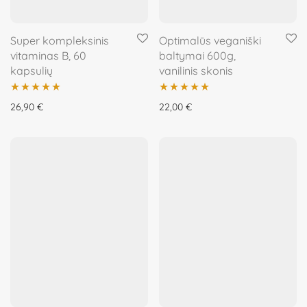
Super kompleksinis
Optimalūs veganiški
vitaminas B, 60
baltymai 600g,
kapsulių
vanilinis skonis
Įvertinimas:
Įvertinimas:
26,90
€
22,00
€
5.00
iš 5
5.00
iš 5