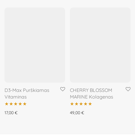
5.00
iš 5
D3-Max Purškiamas
CHERRY BLOSSOM
Vitaminas
MARINE Kolagenas
Įvertinimas:
Įvertinimas:
17,00
€
49,00
€
5.00
iš 5
5.00
iš 5