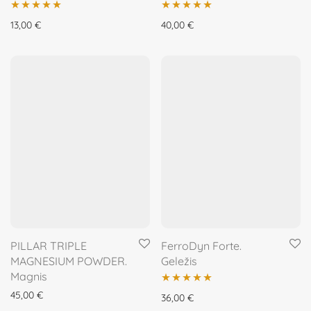
Įvertinimas:
Įvertinimas:
13,00
€
40,00
€
5.00
iš 5
5.00
iš 5
PILLAR TRIPLE
FerroDyn Forte.
MAGNESIUM POWDER.
Geležis
Magnis
45,00
€
Įvertinimas:
36,00
€