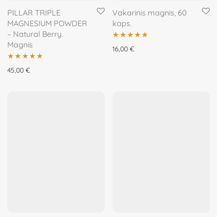
PILLAR TRIPLE
Vakarinis magnis, 60
MAGNESIUM POWDER
kaps.
– Natural Berry.
Magnis
Įvertinimas:
16,00
€
5.00
iš 5
Įvertinimas:
45,00
€
5.00
iš 5