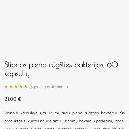
Stiprios pieno rūgšties bakterijos, 60
kapsulių
(
6
pirkėjų atsiliepimai)
Įvertinimas:
6
21,00
€
5.00
iš 5 (viso
įvertinimų:
)
Vienoje kapsulėje yra 12 milijardų pieno rūgšties bakterijų. Šis
produktas sukurtas naudojant 15 žinomų bakterijų padermių, todėl