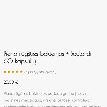
Pieno rūgšties bakterijos + Boulardii,
60 kapsulių
(
3
pirkėjų atsiliepimai)
Įvertinimas:
3
23,00
€
5.00
iš 5 (viso
įvertinimų:
)
Pieno rūgšties bakterijos padeda geriau įsisavinti
maistines medžiagas, virškinti laktozę, kontroliuoti
cholesterolio kiekį, išvengti žarnyno infekcijų bei kai kurių