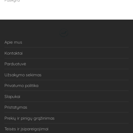
Apie mus
Kontaktai
Parduotuvė
Užsakymo sekimas
Privatumo politika
Slapukai
Pristatymas
Prekių ir pinigų grąžinimas
Teisės ir įsipareigojimai