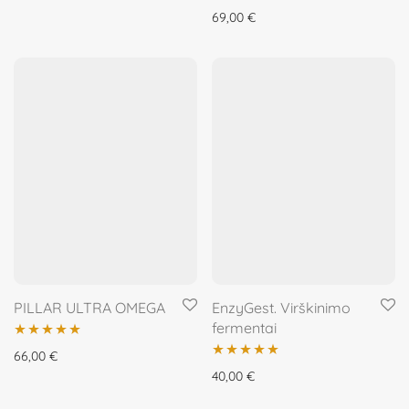
Įvertinimas:
69,00
€
5.00
iš 5
PILLAR ULTRA OMEGA
EnzyGest. Virškinimo
fermentai
Įvertinimas:
66,00
€
Įvertinimas:
40,00
€
5.00
iš 5
5.00
iš 5