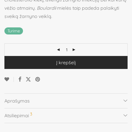
vėžio atmainų.
Boulardii
mielės taip padeda palaikyti
sveiką žarnyno veiklą.
Turime
Į krepšelį
Aprašymas
3
Atsiliepimai