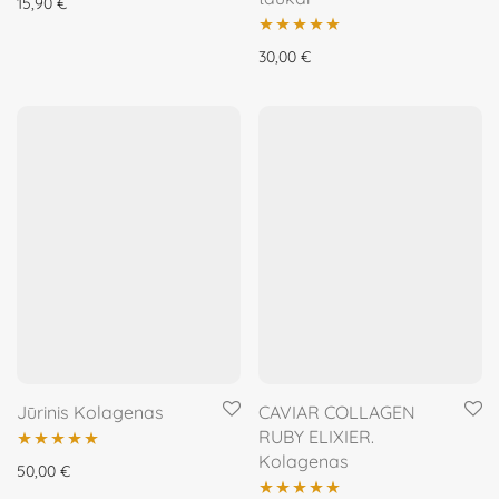
15,90
€
Įvertinimas:
30,00
€
5.00
iš 5
Jūrinis Kolagenas
CAVIAR COLLAGEN
RUBY ELIXIER.
Kolagenas
Įvertinimas:
50,00
€
5.00
iš 5