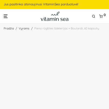
Jus pasitinka atsinaujinusi VitaminSea parduotuvė!
0
Pradžia
/
Vyrams
/
Pieno rūgšties bakterijos + Boulardii, 60 kapsulių