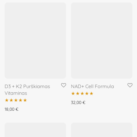
D3 + K2 Purškiamas
NAD+ Cell Formula
Vitaminas
Įvertinimas:
32,00
€
Įvertinimas:
18,00
€
5.00
iš 5
5.00
iš 5