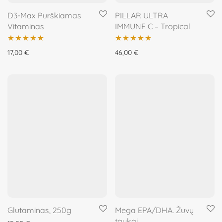
D3-Max Purškiamas
PILLAR ULTRA
Vitaminas
IMMUNE C – Tropical
Įvertinimas:
Įvertinimas:
17,00
€
46,00
€
5.00
iš 5
5.00
iš 5
Glutaminas, 250g
Mega EPA/DHA. Žuvų
taukai