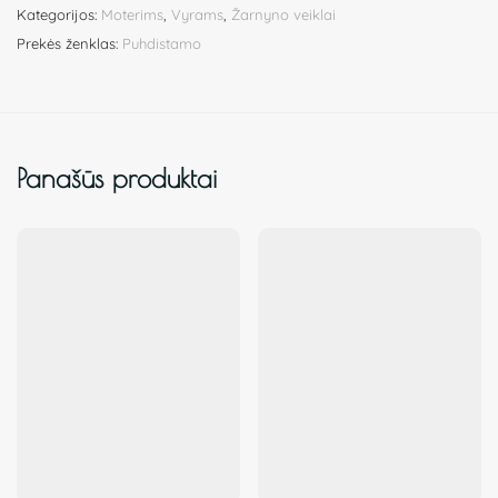
Kategorijos:
Moterims
,
Vyrams
,
Žarnyno veiklai
Prekės ženklas:
Puhdistamo
Panašūs produktai