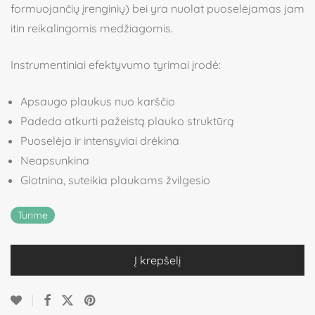
formuojančių įrenginių) bei yra nuolat puoselėjamas jam
itin reikalingomis medžiagomis.
Instrumentiniai efektyvumo tyrimai įrodė:
Apsaugo plaukus nuo karščio
Padeda atkurti pažeistą plauko struktūrą
Puoselėja ir intensyviai drėkina
Neapsunkina
Glotnina, suteikia plaukams žvilgesio
Turime
Į krepšelį