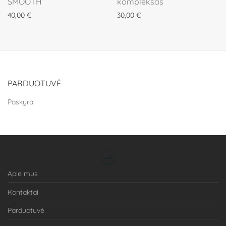
SMOOTH
kompleksas
40,00
€
30,00
€
PARDUOTUVĖ
Paskyra
Apie mus
Kontaktai
Parduotuvė