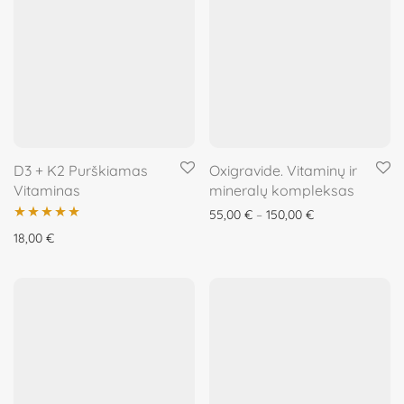
D3 + K2 Purškiamas
Oxigravide. Vitaminų ir
Vitaminas
mineralų kompleksas
55,00
€
–
150,00
€
Įvertinimas:
18,00
€
5.00
iš 5