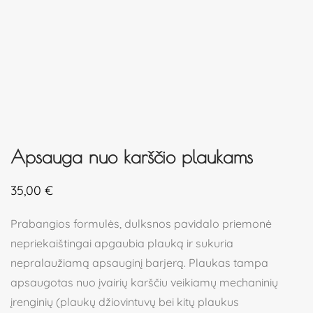
Apsauga nuo karščio plaukams
35,00
€
Prabangios formulės, dulksnos pavidalo priemonė
nepriekaištingai apgaubia plauką ir sukuria
nepralaužiamą apsauginį barjerą. Plaukas tampa
apsaugotas nuo įvairių karščiu veikiamų mechaninių
įrenginių (plaukų džiovintuvų bei kitų plaukus