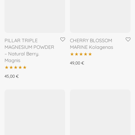
PILLAR TRIPLE
CHERRY BLOSSOM
MAGNESIUM POWDER
MARINE Kolagenas
– Natural Berry.
Magnis
Įvertinimas:
49,00
€
5.00
iš 5
Įvertinimas:
45,00
€
5.00
iš 5