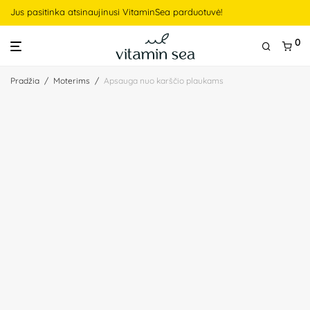
Jus pasitinka atsinaujinusi VitaminSea parduotuvė!
0
Pradžia
/
Moterims
/
Apsauga nuo karščio plaukams