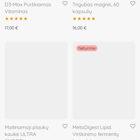
D3-Max Purškiamas
Trigubas magnis, 60
Vitaminas
kapsulių
Įvertinimas:
Įvertinimas:
17,00
€
16,00
€
5.00
iš 5
5.00
iš 5
Maitinamoji plaukų
MetaDigest Lipid.
kaukė ULTRA
Virškinimo fermentų