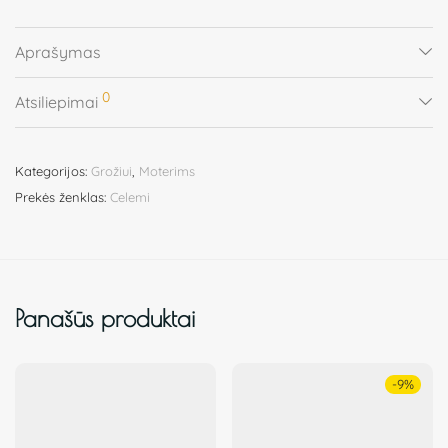
Aprašymas
0
Atsiliepimai
Kategorijos:
Grožiui
,
Moterims
Prekės ženklas:
Celemi
Panašūs produktai
-
9
%