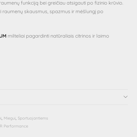
 raumenų funkciją bei greičiau atsigauti po fizinio krūvio.
i raumenų skausmus, spazmus ir mėšlungį po
IUM
milteliai pagardinti natūraliais citrinos ir laimo
i
,
Miegui
,
Sportuojantiems
AR Performance