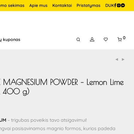
ymo sekimas
Apie mus
Kontaktai
Pristatymas
DUK
0
ų kuponas
PLE MAGNESIUM POWDER – Lemon Lime
k 400 g)
IUM
– trigubas poveikis tavo atsigavimui!
lengvai pasisavinamos magnio formos, kurios padeda