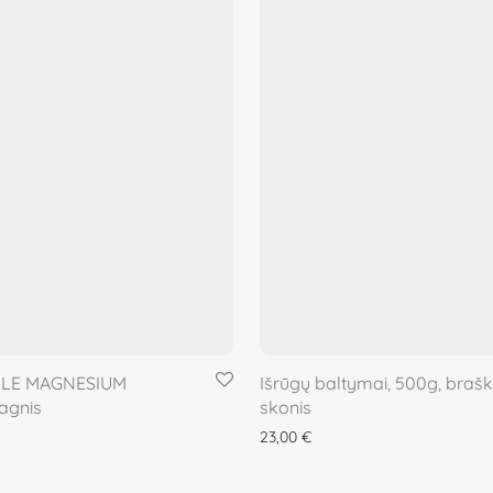
PLE MAGNESIUM
Išrūgų baltymai, 500g, brašk
agnis
skonis
23,00
€