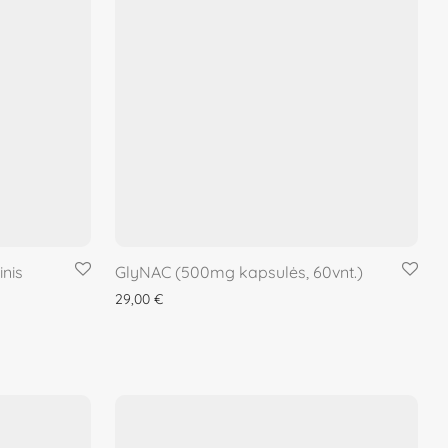
inis
GlyNAC (500mg kapsulės, 60vnt.)
29,00
€