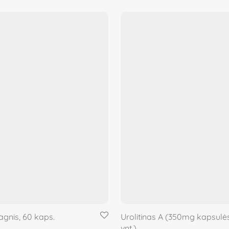
agnis, 60 kaps.
Urolitinas A (350mg kapsulės
vnt.)