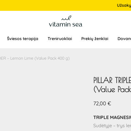
Užsak
Šviesos terapija
Treniruokliai
Prekių ženklai
Dovan
R – Lemon Lime (Value Pack 400 g)
PILLAR TRI
(Value Pac
72,00
€
TRIPLE MAGNES
Sudėtyje – trys 