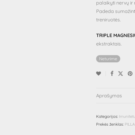
palaikyti nervų ir
Padeda sumažint
treniruotės.
TRIPLE MAGNES
ekstraktais.
Neturime
Aprašymas
Kategorijos:
Imunitetu
Prekės ženklas:
PILL