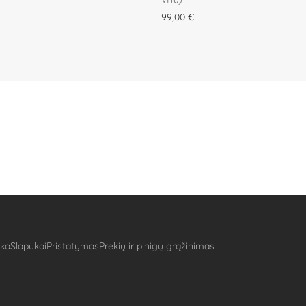
99,00
€
ika
Slapukai
Pristatymas
Prekių ir pinigų grąžinimas