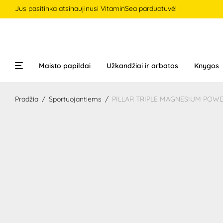
Jus pasitinka atsinaujinusi VitaminSea parduotuvė!
Maisto papildai
Užkandžiai ir arbatos
Knygos
Pradžia
/
Sportuojantiems
/
PILLAR TRIPLE MAGNESIUM POWDE