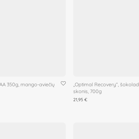
AA 350g, mango-aviečių
„Optimal Recovery“, šokolad
skonis, 700g
21,95
€