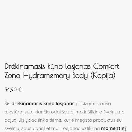
Drėkinamasis kūno lasjonas Comfort
Zona Hydramemory Body (Kopija)
34,90
€
Šis
drėkinamasis kūno losjonas
pasižymi lengva
tekstūra, suteikiančia odai švytėjimo ir šilkinio švelnumo
pojūtį. Jis ypač tinka tiems, kurie mėgsta produktus su
švelniu, sausu prisilietimu. Losjonas užtikrina
momentinį