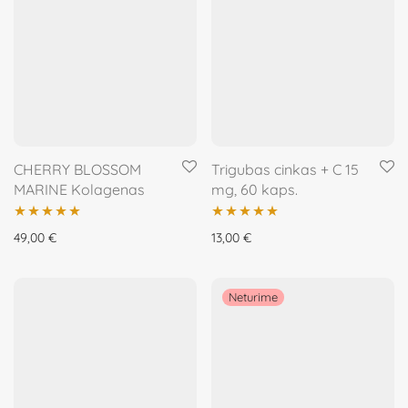
CHERRY BLOSSOM
Trigubas cinkas + C 15
MARINE Kolagenas
mg, 60 kaps.
Įvertinimas:
Įvertinimas:
49,00
€
13,00
€
5.00
iš 5
5.00
iš 5