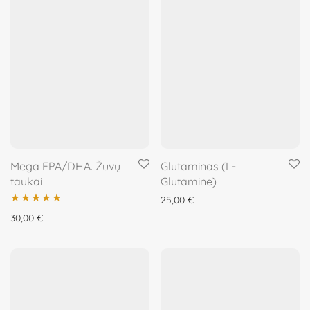
Mega EPA/DHA. Žuvų
Glutaminas (L-
taukai
Glutamine)
25,00
€
Įvertinimas:
30,00
€
5.00
iš 5