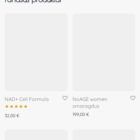
NAD+ Cell Formula
NoAGE women
smaragdus
199,00
€
Įvertinimas:
32,00
€
5.00
iš 5