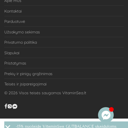
Apie mus
Kontaktai
Parduotuvė
Užsakymo sekimas
Privatumo politika
Slapukai
Pristatymas
Prekių ir pinigų grąžinimas
Teisės ir įsipareigojimai
©
2026
Visos teisės saugomos VitaminSea.lt
-15% nuolaida VitaminSea GUTBALANCE skaiduloms