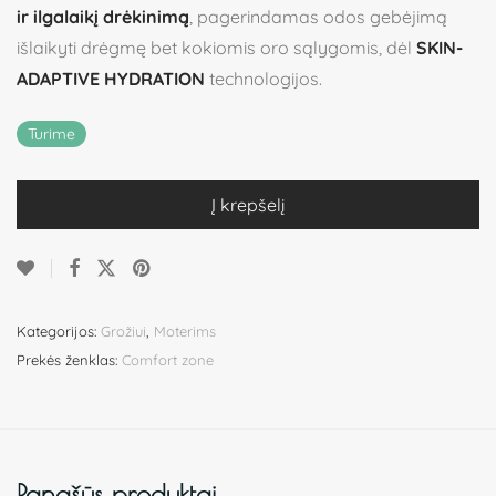
ir ilgalaikį drėkinimą
, pagerindamas odos gebėjimą
išlaikyti drėgmę bet kokiomis oro sąlygomis, dėl
SKIN-
ADAPTIVE HYDRATION
technologijos.
Turime
Į krepšelį
Kategorijos:
Grožiui
,
Moterims
Prekės ženklas:
Comfort zone
Panašūs produktai