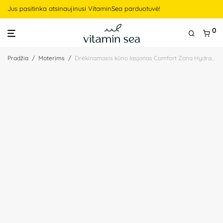
Jus pasitinka atsinaujinusi VitaminSea parduotuvė!
0
Pradžia
/
Moterims
/
Drėkinamasis kūno lasjonas Comfort Zona Hydramemory Body (Kopija)