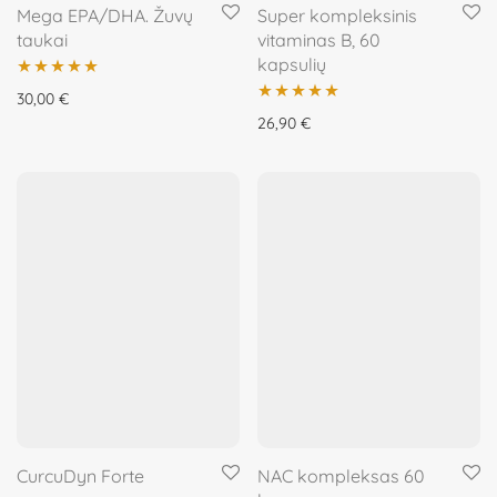
Mega EPA/DHA. Žuvų
Super kompleksinis
taukai
vitaminas B, 60
kapsulių
Įvertinimas:
30,00
€
Įvertinimas:
26,90
€
5.00
iš 5
5.00
iš 5
CurcuDyn Forte
NAC kompleksas 60