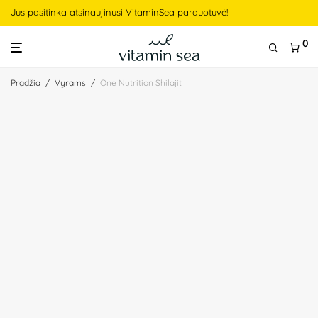
Jus pasitinka atsinaujinusi VitaminSea parduotuvė!
0
Pradžia
/
Vyrams
/
One Nutrition Shilajit