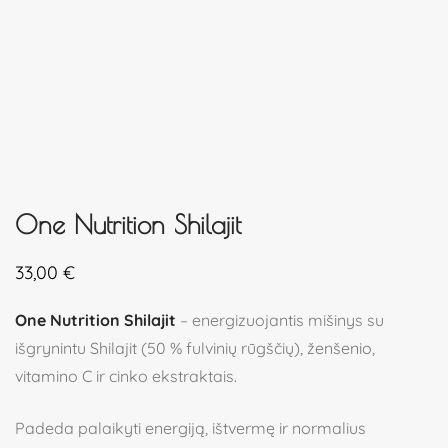
One Nutrition Shilajit
33,00
€
One Nutrition Shilajit
– energizuojantis mišinys su
išgrynintu Shilajit (50 % fulvinių rūgščių), ženšenio,
vitamino C ir cinko ekstraktais.
Padeda palaikyti energiją, ištvermę ir normalius