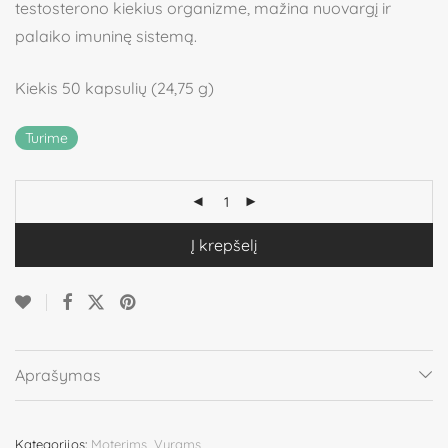
testosterono kiekius organizme, mažina nuovargį ir
palaiko imuninę sistemą.
Kiekis 50 kapsulių (24,75 g)
Turime
Į krepšelį
Aprašymas
Kategorijos:
Moterims
,
Vyrams