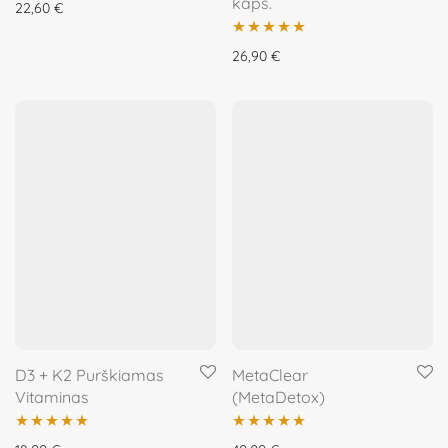
kaps.
22,60
€
Įvertinimas:
26,90
€
5.00
iš 5
D3 + K2 Purškiamas
MetaClear
Vitaminas
(MetaDetox)
Įvertinimas:
Įvertinimas: