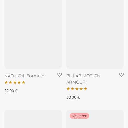
NAD+ Cell Formula
PILLAR MOTION
ARMOUR
Įvertinimas:
32,00
€
Įvertinimas:
50,00
€
5.00
iš 5
5.00
iš 5