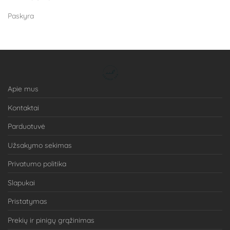
Paskyra
Apie mus
Kontaktai
Parduotuvė
Užsakymo sekimas
Privatumo politika
Slapukai
Pristatymas
Prekių ir pinigų grąžinimas