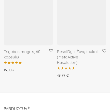
Trigubas magnis, 60
ResolDyn. Žuvų taukai
kapsulių
(MetaActive
Resolution)
Įvertinimas:
16,00
€
Įvertinimas:
49,99
€
5.00
iš 5
5.00
iš 5
PARDUOTUVĖ