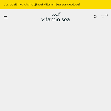
Jus pasitinka atsinaujinusi VitaminSea parduotuvė!
0