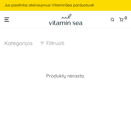
Jus pasitinka atsinaujinusi VitaminSea parduotuvė!
0
Kategorijos
Filtruoti
Produktų nerasta.