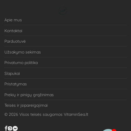
Apie mus
Kontaktai
Parduotuvė
Užsakymo sekimas
Privatumo politika
Slapukai
Pristatymas
Prekių ir pinigų grąžinimas
Teisės ir įsipareigojimai
©
2026
Visos teisės saugomos VitaminSea.lt