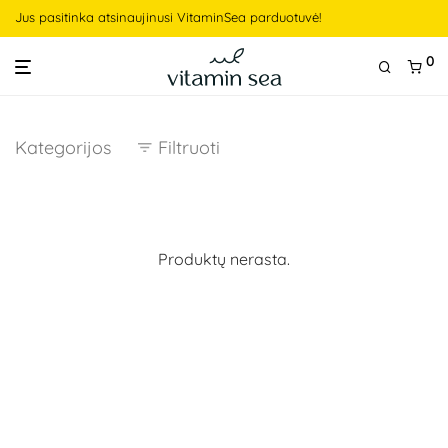
Jus pasitinka atsinaujinusi VitaminSea parduotuvė!
0
Kategorijos
Filtruoti
Produktų nerasta.