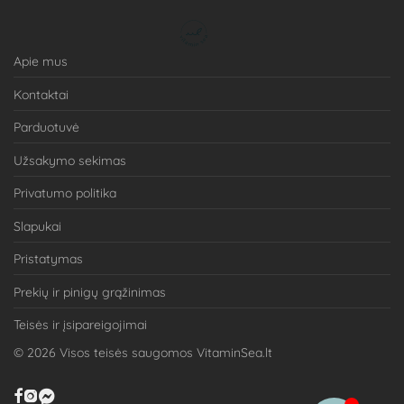
Apie mus
Kontaktai
Parduotuvė
Užsakymo sekimas
Privatumo politika
Slapukai
Pristatymas
Prekių ir pinigų grąžinimas
Teisės ir įsipareigojimai
©
2026
Visos teisės saugomos VitaminSea.lt