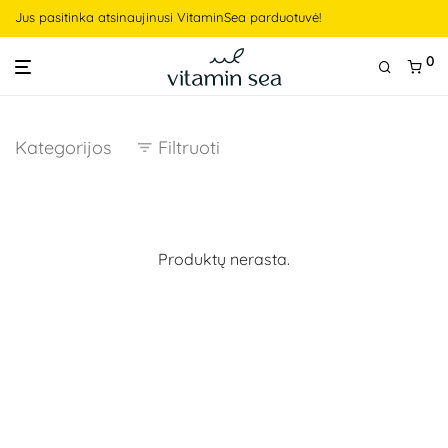
Jus pasitinka atsinaujinusi VitaminSea parduotuvė!
0
Kategorijos
Filtruoti
Produktų nerasta.