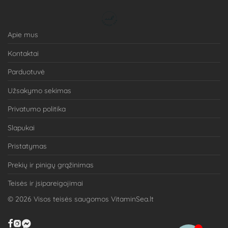
Apie mus
Kontaktai
Parduotuvė
Užsakymo sekimas
Privatumo politika
Slapukai
Pristatymas
Prekių ir pinigų grąžinimas
Teisės ir įsipareigojimai
©
2026
Visos teisės saugomos VitaminSea.lt