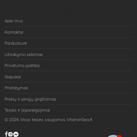
Apie mus
Kontaktai
Parduotuvė
Užsakymo sekimas
Privatumo politika
Slapukai
Pristatymas
Prekių ir pinigų grąžinimas
Teisės ir įsipareigojimai
©
2026
Visos teisės saugomos VitaminSea.lt