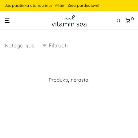
Jus pasitinka atsinaujinusi VitaminSea parduotuvė!
0
Kategorijos
Filtruoti
Produktų nerasta.