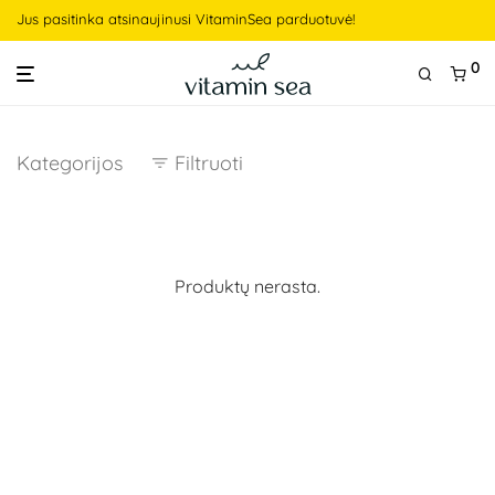
Jus pasitinka atsinaujinusi VitaminSea parduotuvė!
0
Kategorijos
Filtruoti
Produktų nerasta.