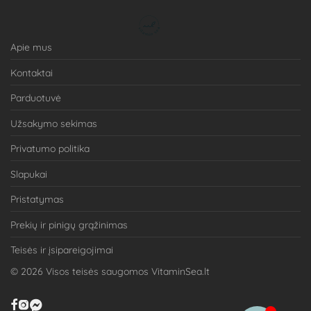
Apie mus
Kontaktai
Parduotuvė
Užsakymo sekimas
Privatumo politika
Slapukai
Pristatymas
Prekių ir pinigų grąžinimas
Teisės ir įsipareigojimai
©
2026
Visos teisės saugomos VitaminSea.lt