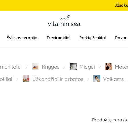
Užsak
Šviesos terapija
Treniruokliai
Prekių ženklai
Dovan
Imunitetui
Knygos
Miegui
Mote
⁄
⁄
⁄
okliai
Užkandžiai ir arbatos
Vaikams
⁄
⁄
Produktų nerasta