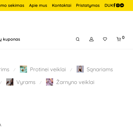
ymo sekimas
Apie mus
Kontaktai
Pristatymas
DUK
0
ų kuponas
rims
Protinei veiklai
Sąnariams
⁄
⁄
Vyrams
Žarnyno veiklai
⁄
⁄
.