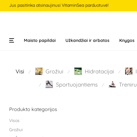
Jus pasitinka atsinaujinusi VitaminSea parduotuvė!
Maisto papildai
Užkandžiai ir arbatos
Knygos
Visi
Grožiui
Hidratacijai
⁄
⁄
⁄
Sportuojantiems
Treniru
⁄
⁄
Produkto kategorijos
Visos
Grožiui