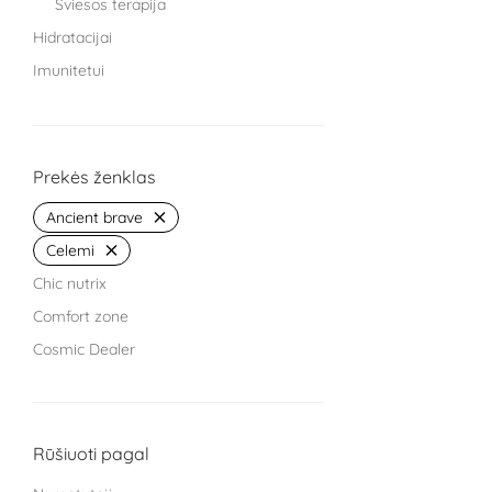
Šviesos terapija
Hidratacijai
Imunitetui
Knygos
Miegui
Moterims
Prekės ženklas
Protinei veiklai
Ancient brave
Sąnariams
Celemi
Sportuojantiems
Chic nutrix
Treniruokliai
Comfort zone
Užkandžiai ir arbatos
Cosmic Dealer
Vaikams
GRYNUMBER health
Vyrams
HECH beauty nutrition Germany
Žarnyno veiklai
Kingsmith
Rūšiuoti pagal
L Cell