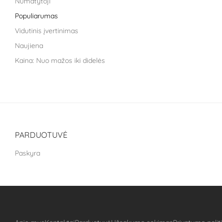
Numatytoji
Life Extension
Populiarumas
Liroma
Vidutinis įvertinimas
Metagenics
Naujiena
Nara health
Kaina: Nuo mažos iki didelės
Nestle health science
Kaina: nuo didžiausios iki mažiausios
NoAGE
One Nutrition
PILLAR Performance
Puhdistamo
PARDUOTUVĖ
The School of Life
Paskyra
Treat It Green
VitaLibro
Well you