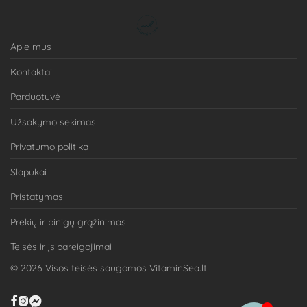
Apie mus
Kontaktai
Parduotuvė
Užsakymo sekimas
Privatumo politika
Slapukai
Pristatymas
Prekių ir pinigų grąžinimas
Teisės ir įsipareigojimai
©
2026
Visos teisės saugomos VitaminSea.lt