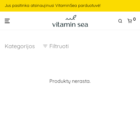
Jus pasitinka atsinaujinusi VitaminSea parduotuvė!
0
Kategorijos
Filtruoti
Produktų nerasta.