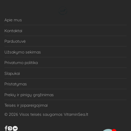
Apie mus
Kontaktai
Parduotuvė
Užsakymo sekimas
Privatumo politika
Slapukai
Pristatymas
Prekių ir pinigų grąžinimas
Teisės ir įsipareigojimai
©
2026
Visos teisės saugomos VitaminSea.lt