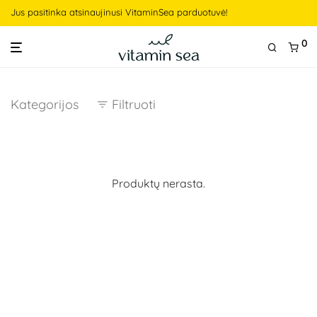
Jus pasitinka atsinaujinusi VitaminSea parduotuvė!
0
Kategorijos
Filtruoti
Produktų nerasta.