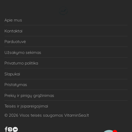
Apie mus
Kontaktai
Parduotuvė
Užsakymo sekimas
Privatumo politika
Slapukai
Pristatymas
Prekių ir pinigų grąžinimas
Teisės ir įsipareigojimai
©
2026
Visos teisės saugomos VitaminSea.lt