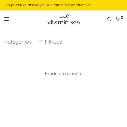
Jus pasitinka atsinaujinusi VitaminSea parduotuvė!
0
Kategorijos
Filtruoti
Produktų nerasta.