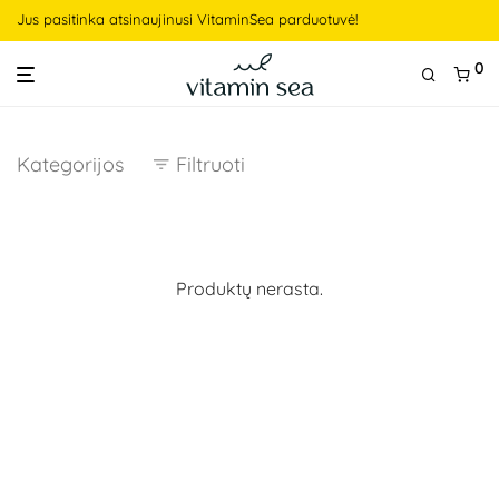
Jus pasitinka atsinaujinusi VitaminSea parduotuvė!
0
Kategorijos
Filtruoti
Produktų nerasta.