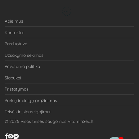
Apie mus
Kontaktai
Parduotuvė
Užsakymo sekimas
Privatumo politika
Slapukai
Pristatymas
Prekių ir pinigų grąžinimas
Teisės ir įsipareigojimai
©
2026
Visos teisės saugomos VitaminSea.lt