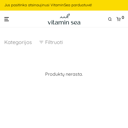
Jus pasitinka atsinaujinusi VitaminSea parduotuvė!
0
Kategorijos
Filtruoti
Produktų nerasta.