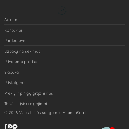
Apie mus
Kontaktai
Parduotuvė
Užsakymo sekimas
Privatumo politika
Slapukai
Pristatymas
Prekių ir pinigų grąžinimas
Teisės ir įsipareigojimai
©
2026
Visos teisės saugomos VitaminSea.lt