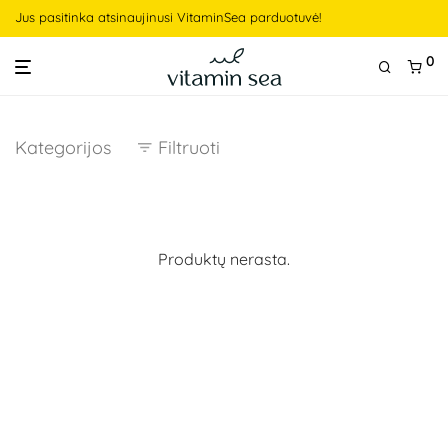
Jus pasitinka atsinaujinusi VitaminSea parduotuvė!
0
Kategorijos
Filtruoti
Produktų nerasta.