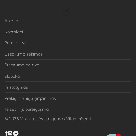
Apie mus
Kontaktai
Parduotuvė
Užsakymo sekimas
Privatumo politika
Slapukai
Pristatymas
Prekių ir pinigų grąžinimas
Teisės ir įsipareigojimai
©
2026
Visos teisės saugomos VitaminSea.lt