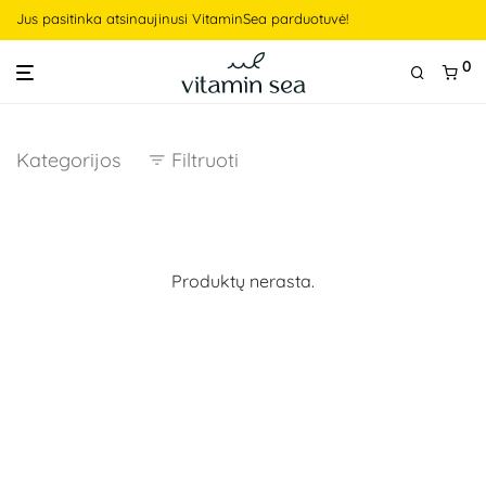
Jus pasitinka atsinaujinusi VitaminSea parduotuvė!
0
Kategorijos
Filtruoti
Produktų nerasta.