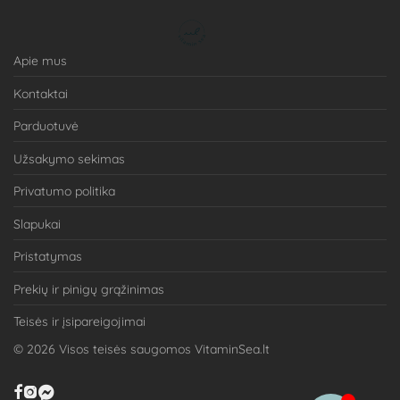
Apie mus
Kontaktai
Parduotuvė
Užsakymo sekimas
Privatumo politika
Slapukai
Pristatymas
Prekių ir pinigų grąžinimas
Teisės ir įsipareigojimai
©
2026
Visos teisės saugomos VitaminSea.lt