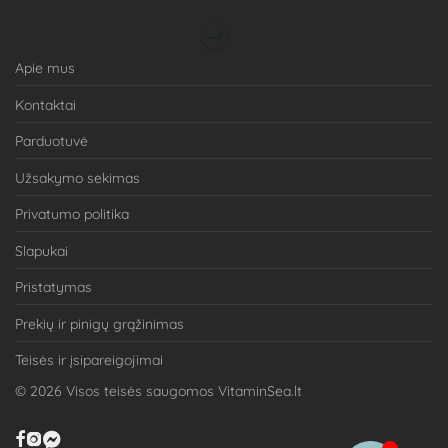
Apie mus
Kontaktai
Parduotuvė
Užsakymo sekimas
Privatumo politika
Slapukai
Pristatymas
Prekių ir pinigų grąžinimas
Teisės ir įsipareigojimai
©
2026
Visos teisės saugomos VitaminSea.lt