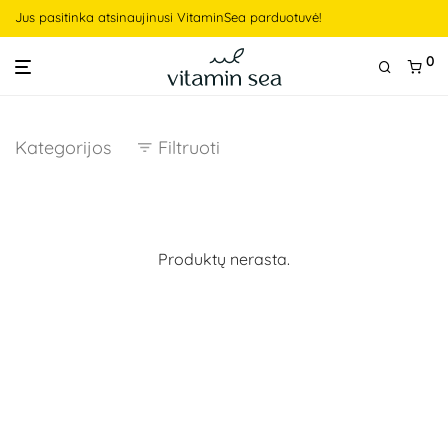
Jus pasitinka atsinaujinusi VitaminSea parduotuvė!
0
Kategorijos
Filtruoti
Produktų nerasta.