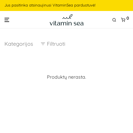
Jus pasitinka atsinaujinusi VitaminSea parduotuvė!
0
Kategorijos
Filtruoti
Produktų nerasta.