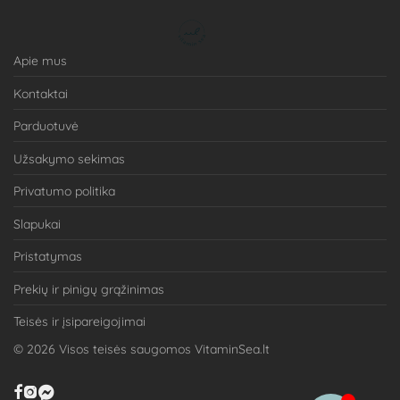
Apie mus
Kontaktai
Parduotuvė
Užsakymo sekimas
Privatumo politika
Slapukai
Pristatymas
Prekių ir pinigų grąžinimas
Teisės ir įsipareigojimai
©
2026
Visos teisės saugomos VitaminSea.lt