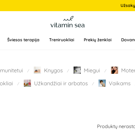
Užsak
Šviesos terapija
Treniruokliai
Prekių ženklai
Dovan
Imunitetui
Knygos
Miegui
Mote
⁄
⁄
⁄
okliai
Užkandžiai ir arbatos
Vaikams
⁄
⁄
Produktų nerasta