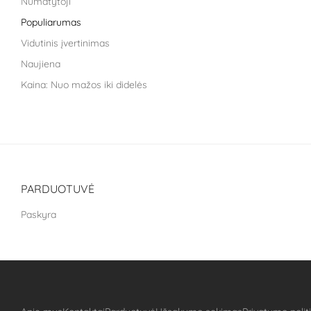
Numatytoji
Life Extension
Populiarumas
Liroma
Vidutinis įvertinimas
Metagenics
Naujiena
Nara health
Kaina: Nuo mažos iki didelės
Nestle health science
Kaina: nuo didžiausios iki mažiausios
NoAGE
One Nutrition
PILLAR Performance
Puhdistamo
PARDUOTUVĖ
The School of Life
Paskyra
Treat It Green
VitaLibro
VitaminSea
Well you