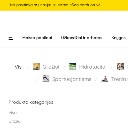
Jus pasitinka atsinaujinusi VitaminSea parduotuvė!
Maisto papildai
Užkandžiai ir arbatos
Knygos
Visi
Grožiui
Hidratacijai
⁄
⁄
⁄
Sportuojantiems
Treniru
⁄
⁄
Produkto kategorijos
Visos
Grožiui