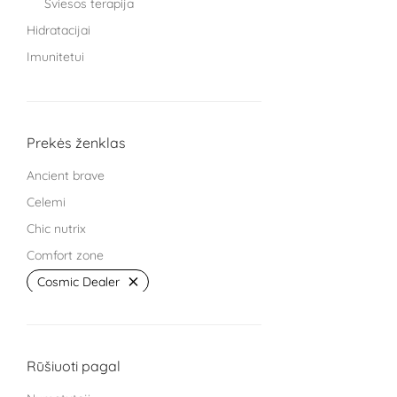
Šviesos terapija
Hidratacijai
Imunitetui
Knygos
Miegui
Moterims
Prekės ženklas
Protinei veiklai
Ancient brave
Sąnariams
Celemi
Sportuojantiems
Chic nutrix
Treniruokliai
Comfort zone
Užkandžiai ir arbatos
Cosmic Dealer
Vaikams
GRYNUMBER health
Vyrams
HECH beauty nutrition Germany
Žarnyno veiklai
Kingsmith
Rūšiuoti pagal
L Cell