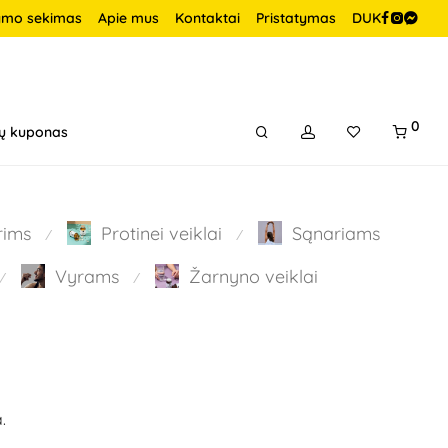
ymo sekimas
Apie mus
Kontaktai
Pristatymas
DUK
0
ų kuponas
rims
Protinei veiklai
Sąnariams
⁄
⁄
Vyrams
Žarnyno veiklai
⁄
⁄
.