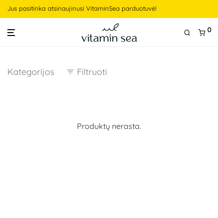
Jus pasitinka atsinaujinusi VitaminSea parduotuvė!
0
Kategorijos
Filtruoti
Produktų nerasta.