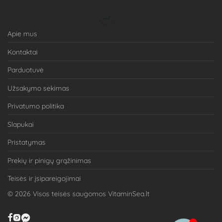
Apie mus
Kontaktai
Parduotuvė
Užsakymo sekimas
Privatumo politika
Slapukai
Pristatymas
Prekių ir pinigų grąžinimas
Teisės ir įsipareigojimai
©
2026
Visos teisės saugomos VitaminSea.lt