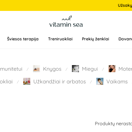
Užsak
Šviesos terapija
Treniruokliai
Prekių ženklai
Dovan
Imunitetui
Knygos
Miegui
Mote
⁄
⁄
⁄
okliai
Užkandžiai ir arbatos
Vaikams
⁄
⁄
Produktų nerasta