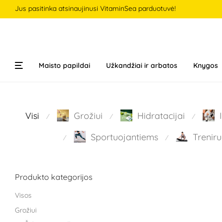
Jus pasitinka atsinaujinusi VitaminSea parduotuvė!
Maisto papildai
Užkandžiai ir arbatos
Knygos
Visi
Grožiui
Hidratacijai
⁄
⁄
⁄
Sportuojantiems
Treniru
⁄
⁄
Produkto kategorijos
Visos
Grožiui