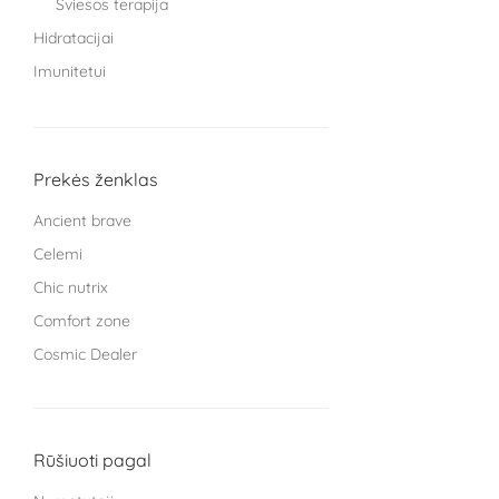
Šviesos terapija
Hidratacijai
Imunitetui
Knygos
Miegui
Moterims
Prekės ženklas
Protinei veiklai
Ancient brave
Sąnariams
Celemi
Sportuojantiems
Chic nutrix
Treniruokliai
Comfort zone
Užkandžiai ir arbatos
Cosmic Dealer
Vaikams
GRYNUMBER health
Vyrams
HECH beauty nutrition Germany
Žarnyno veiklai
Kingsmith
Rūšiuoti pagal
L Cell