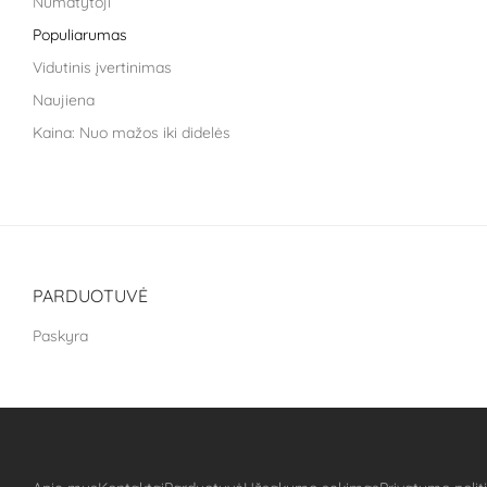
Numatytoji
Life Extension
Populiarumas
Liroma
Vidutinis įvertinimas
Metagenics
Naujiena
Nara health
Kaina: Nuo mažos iki didelės
Nestle health science
Kaina: nuo didžiausios iki mažiausios
NoAGE
One Nutrition
PILLAR Performance
Puhdistamo
PARDUOTUVĖ
The School of Life
Paskyra
Treat It Green
VitaLibro
VitaminSea
Well you