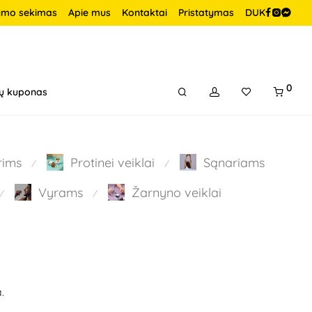
ymo sekimas
Apie mus
Kontaktai
Pristatymas
DUK
0
ų kuponas
rims
Protinei veiklai
Sąnariams
⁄
⁄
Vyrams
Žarnyno veiklai
⁄
⁄
.