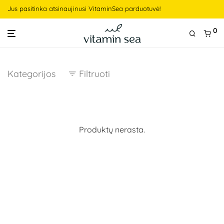
Jus pasitinka atsinaujinusi VitaminSea parduotuvė!
0
Kategorijos
Filtruoti
Produktų nerasta.