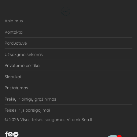
Apie mus
Kontaktai
Parduotuvė
Užsakymo sekimas
Privatumo politika
Slapukai
Pristatymas
Prekių ir pinigų grąžinimas
Teisės ir įsipareigojimai
©
2026
Visos teisės saugomos VitaminSea.lt