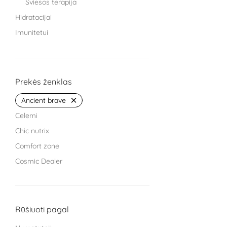
Šviesos terapija
Hidratacijai
Imunitetui
Knygos
Miegui
Moterims
Prekės ženklas
Protinei veiklai
Ancient brave
Sąnariams
Celemi
Sportuojantiems
Chic nutrix
Treniruokliai
Comfort zone
Užkandžiai ir arbatos
Cosmic Dealer
Vaikams
GRYNUMBER health
Vyrams
HECH beauty nutrition Germany
Žarnyno veiklai
Kingsmith
Rūšiuoti pagal
L Cell