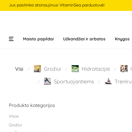
Jus pasitinka atsinaujinusi VitaminSea parduotuvė!
Maisto papildai
Užkandžiai ir arbatos
Knygos
Visi
Grožiui
Hidratacijai
⁄
⁄
⁄
Sportuojantiems
Treniru
⁄
⁄
Produkto kategorijos
Visos
Grožiui