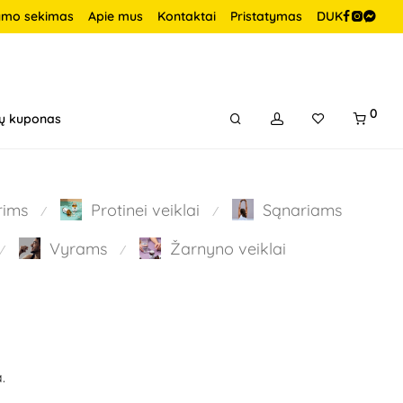
ymo sekimas
Apie mus
Kontaktai
Pristatymas
DUK
0
ų kuponas
rims
Protinei veiklai
Sąnariams
⁄
⁄
Vyrams
Žarnyno veiklai
⁄
⁄
.