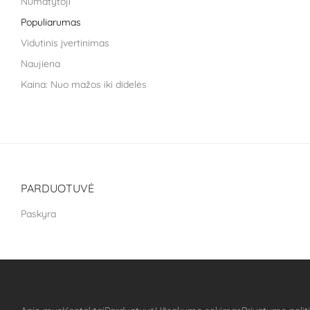
Numatytoji
Life Extension
Populiarumas
Liroma
Vidutinis įvertinimas
Metagenics
Naujiena
Nara health
Kaina: Nuo mažos iki didelės
Nestle health science
Kaina: nuo didžiausios iki mažiausios
NoAGE
One Nutrition
PILLAR Performance
Puhdistamo
PARDUOTUVĖ
The School of Life
Paskyra
Treat It Green
VitaLibro
VitaminSea
Well you