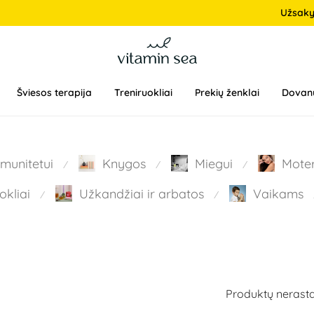
Užsak
Šviesos terapija
Treniruokliai
Prekių ženklai
Dovan
Imunitetui
Knygos
Miegui
Mote
⁄
⁄
⁄
okliai
Užkandžiai ir arbatos
Vaikams
⁄
⁄
Produktų nerasta