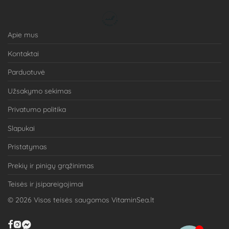
Apie mus
Kontaktai
Parduotuvė
Užsakymo sekimas
Privatumo politika
Slapukai
Pristatymas
Prekių ir pinigų grąžinimas
Teisės ir įsipareigojimai
©
2026
Visos teisės saugomos VitaminSea.lt