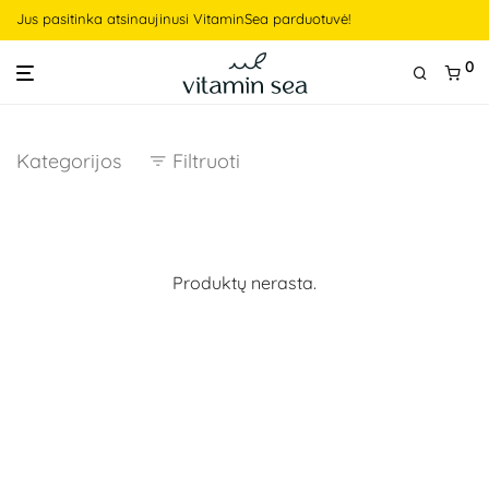
Jus pasitinka atsinaujinusi VitaminSea parduotuvė!
0
Kategorijos
Filtruoti
Produktų nerasta.