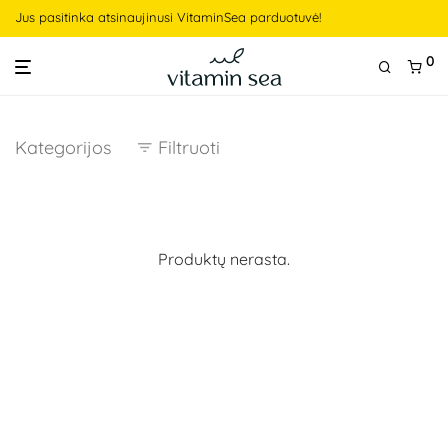
Jus pasitinka atsinaujinusi VitaminSea parduotuvė!
0
Kategorijos
Filtruoti
Produktų nerasta.