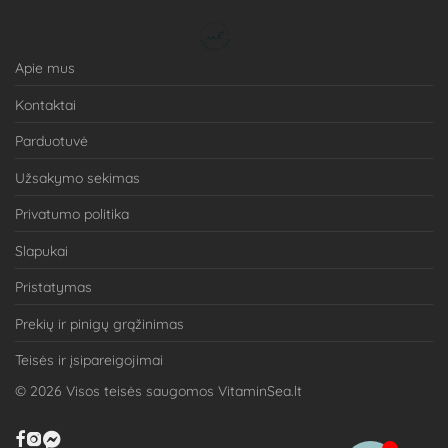
Apie mus
Kontaktai
Parduotuvė
Užsakymo sekimas
Privatumo politika
Slapukai
Pristatymas
Prekių ir pinigų grąžinimas
Teisės ir įsipareigojimai
©
2026
Visos teisės saugomos VitaminSea.lt