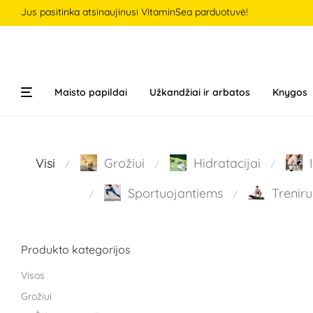
Jus pasitinka atsinaujinusi VitaminSea parduotuvė!
Maisto papildai
Užkandžiai ir arbatos
Knygos
Visi
Grožiui
Hidratacijai
⁄
⁄
⁄
Sportuojantiems
Treniru
⁄
⁄
Produkto kategorijos
Visos
Grožiui