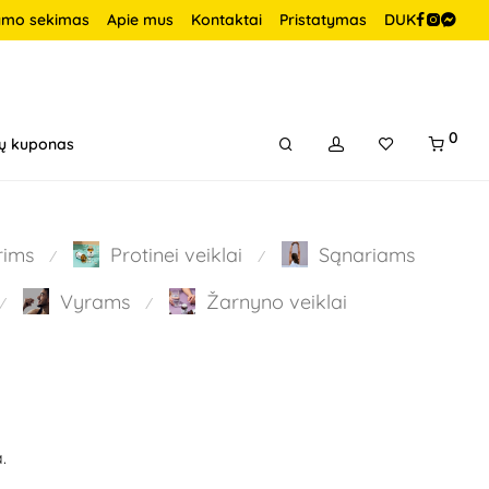
ymo sekimas
Apie mus
Kontaktai
Pristatymas
DUK
0
ų kuponas
rims
Protinei veiklai
Sąnariams
⁄
⁄
Vyrams
Žarnyno veiklai
⁄
⁄
.