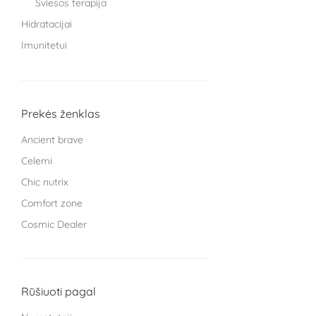
Šviesos terapija
Hidratacijai
Imunitetui
Knygos
Miegui
Moterims
Prekės ženklas
Protinei veiklai
Ancient brave
Sąnariams
Celemi
Sportuojantiems
Chic nutrix
Treniruokliai
Comfort zone
Užkandžiai ir arbatos
Cosmic Dealer
Vaikams
GRYNUMBER health
Vyrams
HECH beauty nutrition Germany
Žarnyno veiklai
Kingsmith
Rūšiuoti pagal
L Cell