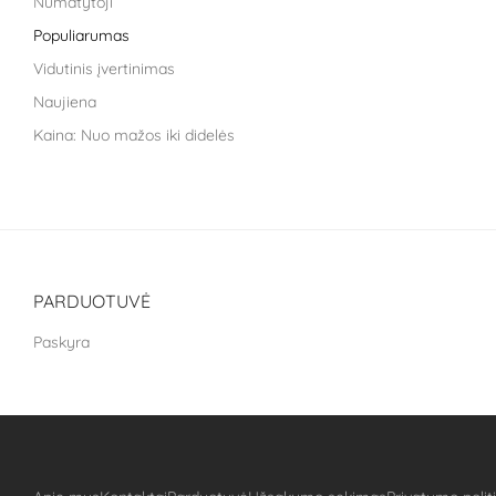
Numatytoji
Life Extension
Populiarumas
Liroma
Vidutinis įvertinimas
Metagenics
Naujiena
Nara health
Kaina: Nuo mažos iki didelės
Nestle health science
Kaina: nuo didžiausios iki mažiausios
NoAGE
One Nutrition
PILLAR Performance
Puhdistamo
PARDUOTUVĖ
Treat It Green
Paskyra
VitaLibro
VitaminSea
Well you