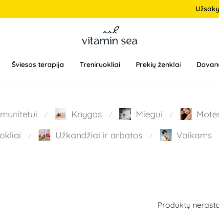
Užsak
Šviesos terapija
Treniruokliai
Prekių ženklai
Dovan
Imunitetui
Knygos
Miegui
Mote
⁄
⁄
⁄
okliai
Užkandžiai ir arbatos
Vaikams
⁄
⁄
Produktų nerasta