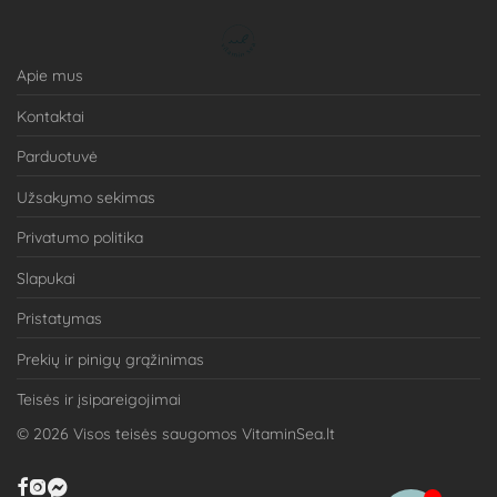
Apie mus
Kontaktai
Parduotuvė
Užsakymo sekimas
Privatumo politika
Slapukai
Pristatymas
Prekių ir pinigų grąžinimas
Teisės ir įsipareigojimai
©
2026
Visos teisės saugomos VitaminSea.lt