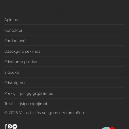
Apie mus
Kontaktai
Parduotuvė
Užsakymo sekimas
Privatumo politika
Slapukai
Pristatymas
Prekių ir pinigų grąžinimas
Teisės ir įsipareigojimai
©
2026
Visos teisės saugomos VitaminSea.lt