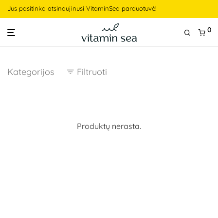
Jus pasitinka atsinaujinusi VitaminSea parduotuvė!
0
Kategorijos
Filtruoti
Produktų nerasta.