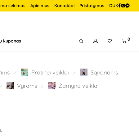
ymo sekimas
Apie mus
Kontaktai
Pristatymas
DUK
0
ų kuponas
rims
Protinei veiklai
Sąnariams
⁄
⁄
Vyrams
Žarnyno veiklai
⁄
⁄
.