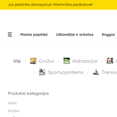
Jus pasitinka atsinaujinusi VitaminSea parduotuvė!
Maisto papildai
Užkandžiai ir arbatos
Knygos
Visi
Grožiui
Hidratacijai
⁄
⁄
⁄
Sportuojantiems
Treniru
⁄
⁄
Produkto kategorijos
Visos
Grožiui