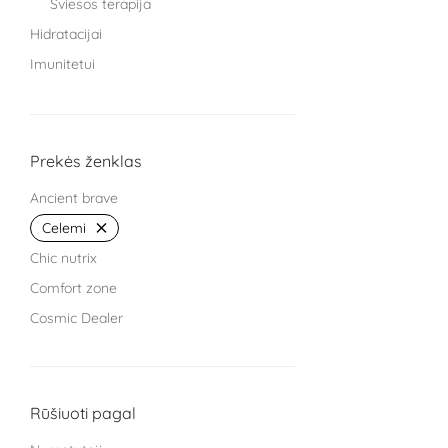
Šviesos terapija
Hidratacijai
Imunitetui
Knygos
Miegui
Moterims
Prekės ženklas
Protinei veiklai
Ancient brave
Sąnariams
Celemi
Sportuojantiems
Chic nutrix
Treniruokliai
Comfort zone
Užkandžiai ir arbatos
Cosmic Dealer
Vaikams
GRYNUMBER health
Vyrams
HECH beauty nutrition Germany
Žarnyno veiklai
Kingsmith
Rūšiuoti pagal
L Cell