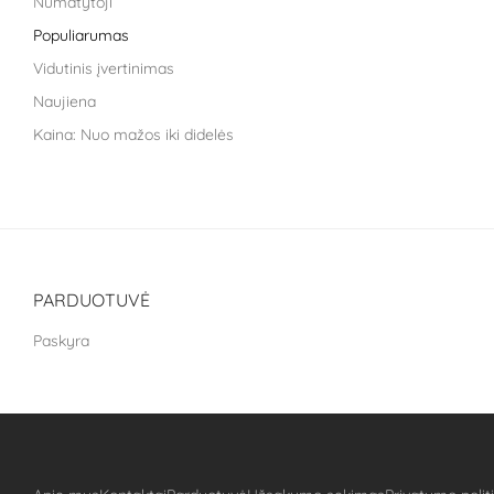
Numatytoji
Life Extension
Populiarumas
Liroma
Vidutinis įvertinimas
Metagenics
Naujiena
Nara health
Kaina: Nuo mažos iki didelės
Nestle health science
Kaina: nuo didžiausios iki mažiausios
NoAGE
One Nutrition
PILLAR Performance
The School of Life
PARDUOTUVĖ
Treat It Green
Paskyra
VitaLibro
VitaminSea
Well you