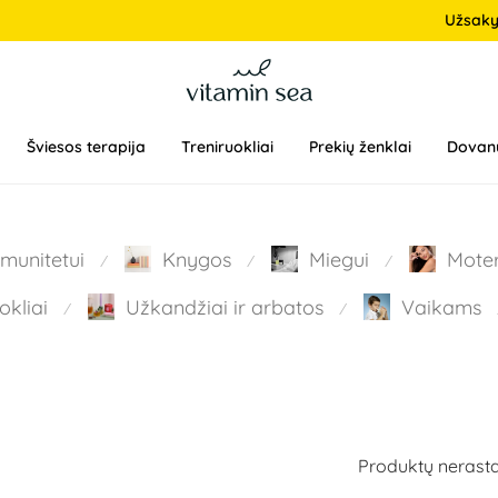
Užsak
Šviesos terapija
Treniruokliai
Prekių ženklai
Dovan
Imunitetui
Knygos
Miegui
Mote
⁄
⁄
⁄
okliai
Užkandžiai ir arbatos
Vaikams
⁄
⁄
Produktų nerasta