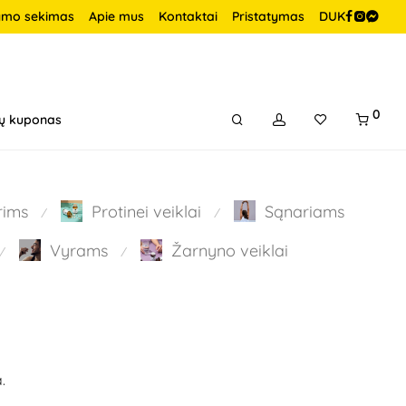
ymo sekimas
Apie mus
Kontaktai
Pristatymas
DUK
0
ų kuponas
rims
Protinei veiklai
Sąnariams
⁄
⁄
Vyrams
Žarnyno veiklai
⁄
⁄
.