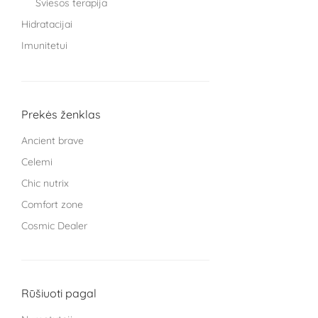
Šviesos terapija
Hidratacijai
Imunitetui
Knygos
Miegui
Moterims
Prekės ženklas
Protinei veiklai
Ancient brave
Sąnariams
Celemi
Sportuojantiems
Chic nutrix
Treniruokliai
Comfort zone
Užkandžiai ir arbatos
Cosmic Dealer
Vaikams
GRYNUMBER health
Vyrams
HECH beauty nutrition Germany
Žarnyno veiklai
Kingsmith
Rūšiuoti pagal
L Cell