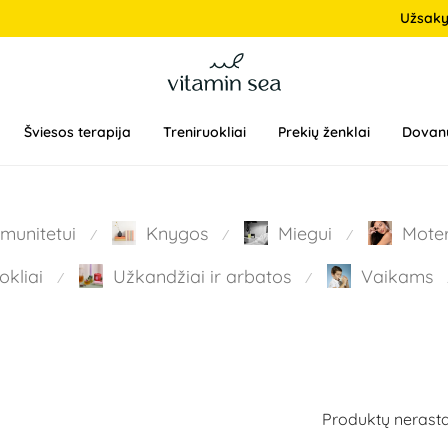
Užsak
Šviesos terapija
Treniruokliai
Prekių ženklai
Dovan
Imunitetui
Knygos
Miegui
Mote
⁄
⁄
⁄
okliai
Užkandžiai ir arbatos
Vaikams
⁄
⁄
Produktų nerasta