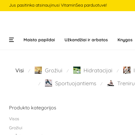
Jus pasitinka atsinaujinusi VitaminSea parduotuvė!
Maisto papildai
Užkandžiai ir arbatos
Knygos
Visi
Grožiui
Hidratacijai
⁄
⁄
⁄
Sportuojantiems
Treniru
⁄
⁄
Produkto kategorijos
Visos
Grožiui