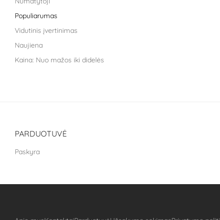
Numatytoji
Life Extension
Populiarumas
Liroma
Vidutinis įvertinimas
Metagenics
Naujiena
Nara health
Kaina: Nuo mažos iki didelės
Nestle health science
Kaina: nuo didžiausios iki mažiausios
NoAGE
PILLAR Performance
Puhdistamo
The School of Life
PARDUOTUVĖ
Treat It Green
Paskyra
VitaLibro
VitaminSea
Well you