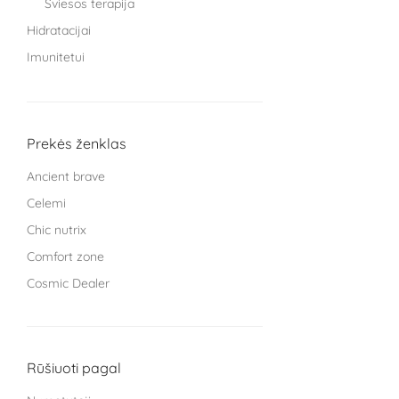
Šviesos terapija
Hidratacijai
Imunitetui
Knygos
Miegui
Moterims
Prekės ženklas
Protinei veiklai
Ancient brave
Sąnariams
Celemi
Sportuojantiems
Chic nutrix
Treniruokliai
Comfort zone
Užkandžiai ir arbatos
Cosmic Dealer
Vaikams
GRYNUMBER health
Vyrams
HECH beauty nutrition Germany
Žarnyno veiklai
Kingsmith
Rūšiuoti pagal
L Cell