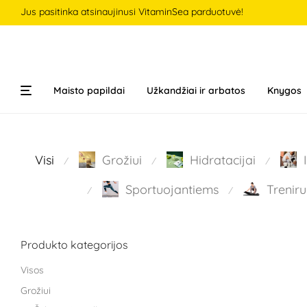
Jus pasitinka atsinaujinusi VitaminSea parduotuvė!
Maisto papildai
Užkandžiai ir arbatos
Knygos
Visi
Grožiui
Hidratacijai
⁄
⁄
⁄
Sportuojantiems
Treniru
⁄
⁄
Produkto kategorijos
Visos
Grožiui