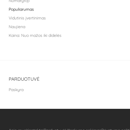
Numatytoji
Life Extension
Populiarumas
Liroma
Vidutinis įvertinimas
Metagenics
Naujiena
Nara health
Kaina: Nuo mažos iki didelės
Nestle health science
Kaina: nuo didžiausios iki mažiausios
NoAGE
PILLAR Performance
Puhdistamo
The School of Life
PARDUOTUVĖ
Treat It Green
Paskyra
VitaLibro
VitaminSea
Well you