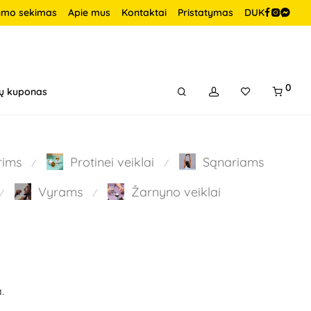
ymo sekimas
Apie mus
Kontaktai
Pristatymas
DUK
0
ų kuponas
rims
Protinei veiklai
Sąnariams
⁄
⁄
Vyrams
Žarnyno veiklai
⁄
⁄
.