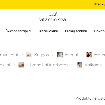
Užsak
Šviesos terapija
Treniruokliai
Prekių ženklai
Dovan
Imunitetui
Knygos
Miegui
Mote
⁄
⁄
⁄
okliai
Užkandžiai ir arbatos
Vaikams
⁄
⁄
Produktų nerasta