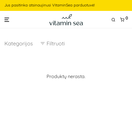
Jus pasitinka atsinaujinusi VitaminSea parduotuvė!
0
Kategorijos
Filtruoti
Produktų nerasta.