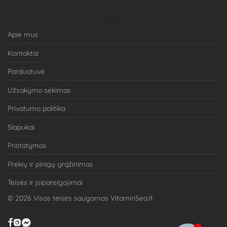
Apie mus
Kontaktai
Parduotuvė
Užsakymo sekimas
Privatumo politika
Slapukai
Pristatymas
Prekių ir pinigų grąžinimas
Teisės ir įsipareigojimai
©
2026
Visos teisės saugomos VitaminSea.lt