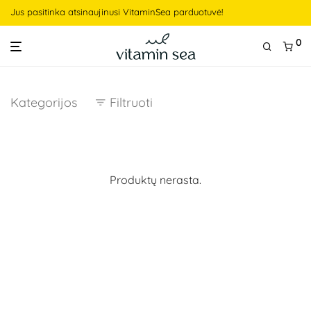
Jus pasitinka atsinaujinusi VitaminSea parduotuvė!
0
Kategorijos
Filtruoti
Produktų nerasta.