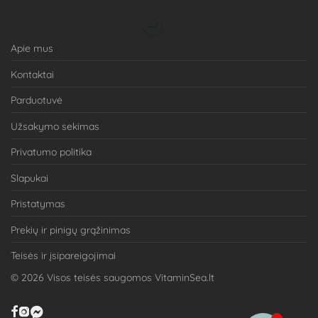
Apie mus
Kontaktai
Parduotuvė
Užsakymo sekimas
Privatumo politika
Slapukai
Pristatymas
Prekių ir pinigų grąžinimas
Teisės ir įsipareigojimai
©
2026
Visos teisės saugomos VitaminSea.lt