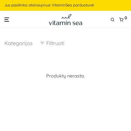
Jus pasitinka atsinaujinusi VitaminSea parduotuvė!
0
Kategorijos
Filtruoti
Produktų nerasta.