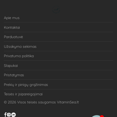
Apie mus
Kontaktai
Parduotuvė
Užsakymo sekimas
Privatumo politika
Slapukai
Pristatymas
Prekių ir pinigų grąžinimas
Teisės ir įsipareigojimai
©
2026
Visos teisės saugomos VitaminSea.lt