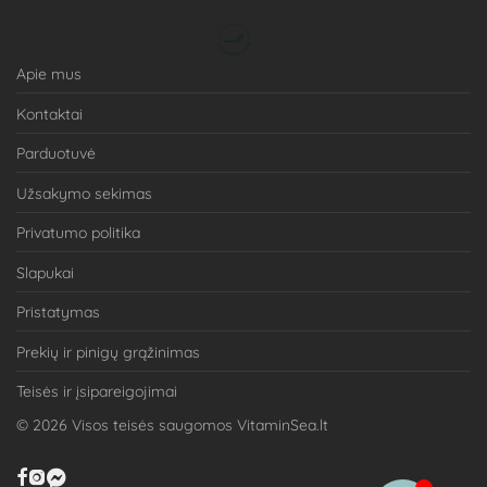
Apie mus
Kontaktai
Parduotuvė
Užsakymo sekimas
Privatumo politika
Slapukai
Pristatymas
Prekių ir pinigų grąžinimas
Teisės ir įsipareigojimai
©
2026
Visos teisės saugomos VitaminSea.lt