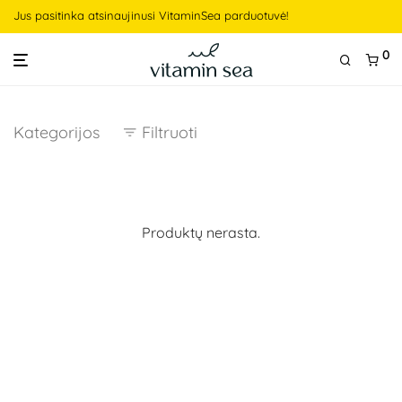
Jus pasitinka atsinaujinusi VitaminSea parduotuvė!
0
Kategorijos
Filtruoti
Produktų nerasta.