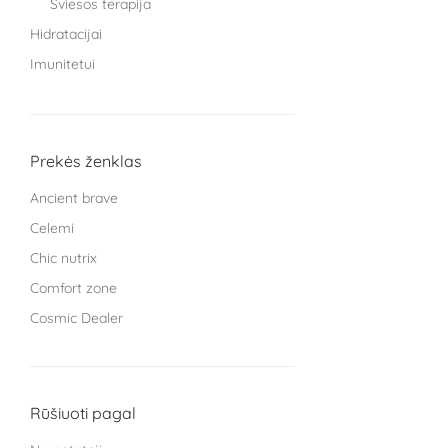
Šviesos terapija
Hidratacijai
Imunitetui
Knygos
Miegui
Moterims
Prekės ženklas
Protinei veiklai
Ancient brave
Sąnariams
Celemi
Sportuojantiems
Chic nutrix
Treniruokliai
Comfort zone
Užkandžiai ir arbatos
Cosmic Dealer
Vaikams
GRYNUMBER health
Vyrams
HECH beauty nutrition Germany
Žarnyno veiklai
Kingsmith
Rūšiuoti pagal
L Cell