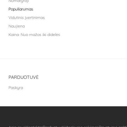
Numatytoji
Life Extension
Populiarumas
Liroma
Vidutinis įvertinimas
Metagenics
Naujiena
Nara health
Kaina: Nuo mažos iki didelės
Nestle health science
Kaina: nuo didžiausios iki mažiausios
NoAGE
PILLAR Performance
Puhdistamo
The School of Life
PARDUOTUVĖ
Treat It Green
Paskyra
VitaLibro
VitaminSea
Well you