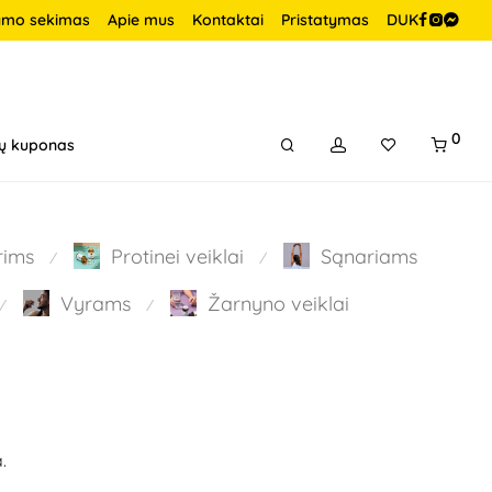
ymo sekimas
Apie mus
Kontaktai
Pristatymas
DUK
0
ų kuponas
rims
Protinei veiklai
Sąnariams
⁄
⁄
Vyrams
Žarnyno veiklai
⁄
⁄
.