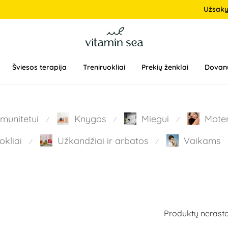
Užsak
Šviesos terapija
Treniruokliai
Prekių ženklai
Dovan
Imunitetui
Knygos
Miegui
Mote
⁄
⁄
⁄
okliai
Užkandžiai ir arbatos
Vaikams
⁄
⁄
Produktų nerasta