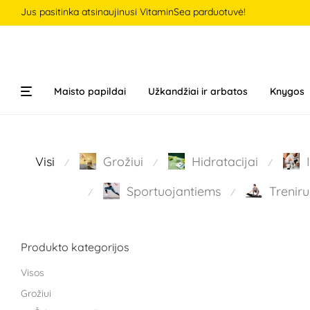
Jus pasitinka atsinaujinusi VitaminSea parduotuvė!
Maisto papildai
Užkandžiai ir arbatos
Knygos
Visi
Grožiui
Hidratacijai
⁄
⁄
⁄
Sportuojantiems
Treniru
⁄
⁄
Produkto kategorijos
Visos
Grožiui