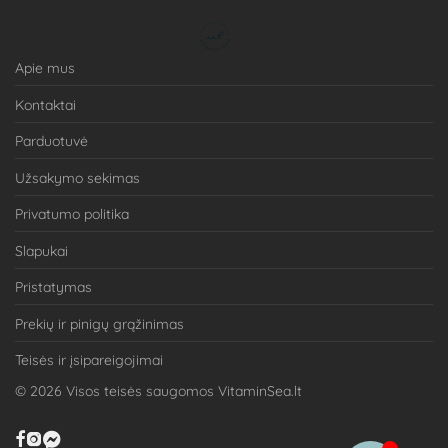
Apie mus
Kontaktai
Parduotuvė
Užsakymo sekimas
Privatumo politika
Slapukai
Pristatymas
Prekių ir pinigų grąžinimas
Teisės ir įsipareigojimai
©
2026
Visos teisės saugomos VitaminSea.lt