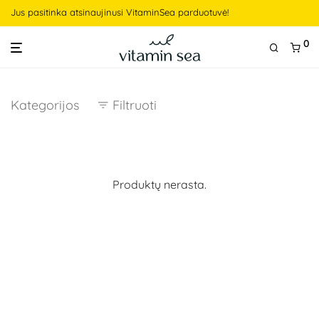
Jus pasitinka atsinaujinusi VitaminSea parduotuvė!
0
Kategorijos
Filtruoti
Produktų nerasta.