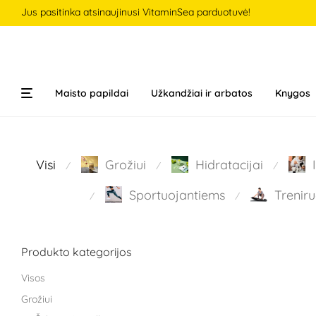
Jus pasitinka atsinaujinusi VitaminSea parduotuvė!
Maisto papildai
Užkandžiai ir arbatos
Knygos
Visi
Grožiui
Hidratacijai
⁄
⁄
⁄
Sportuojantiems
Treniru
⁄
⁄
Produkto kategorijos
Visos
Grožiui