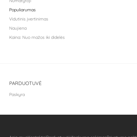
Numatytoji
Life Extension
Populiarumas
Liroma
Vidutinis įvertinimas
Metagenics
Naujiena
Nara health
Kaina: Nuo mažos iki didelės
NoAGE
Kaina: nuo didžiausios iki mažiausios
One Nutrition
PILLAR Performance
Puhdistamo
The School of Life
PARDUOTUVĖ
Treat It Green
Paskyra
VitaLibro
VitaminSea
Well you