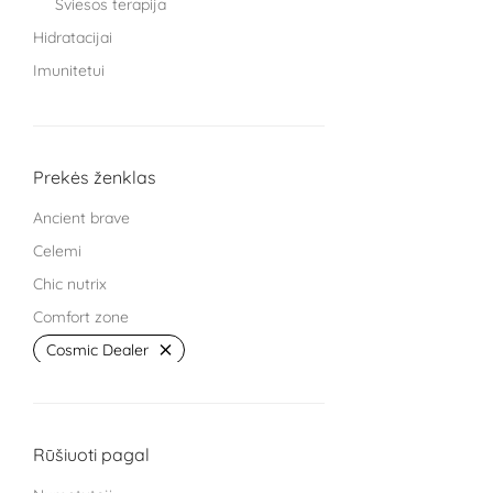
Šviesos terapija
Hidratacijai
Imunitetui
Knygos
Miegui
Moterims
Prekės ženklas
Protinei veiklai
Ancient brave
Sąnariams
Celemi
Sportuojantiems
Chic nutrix
Treniruokliai
Comfort zone
Užkandžiai ir arbatos
Cosmic Dealer
Vaikams
GRYNUMBER health
Vyrams
HECH beauty nutrition Germany
Žarnyno veiklai
Kingsmith
Rūšiuoti pagal
L Cell