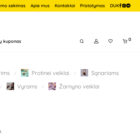
ymo sekimas
Apie mus
Kontaktai
Pristatymas
DUK
0
ų kuponas
rims
Protinei veiklai
Sąnariams
⁄
⁄
Vyrams
Žarnyno veiklai
⁄
⁄
.