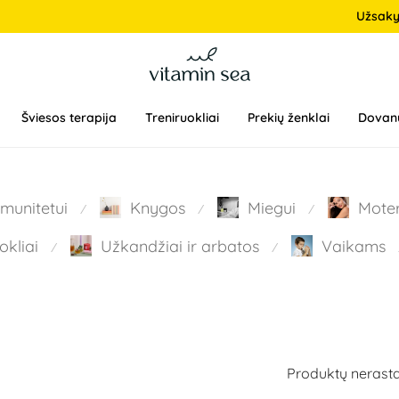
Užsak
Šviesos terapija
Treniruokliai
Prekių ženklai
Dovan
Imunitetui
Knygos
Miegui
Mote
⁄
⁄
⁄
okliai
Užkandžiai ir arbatos
Vaikams
⁄
⁄
Produktų nerasta