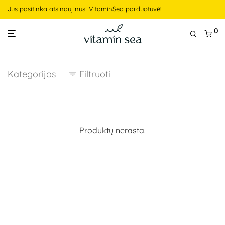
Jus pasitinka atsinaujinusi VitaminSea parduotuvė!
0
Kategorijos
Filtruoti
Produktų nerasta.