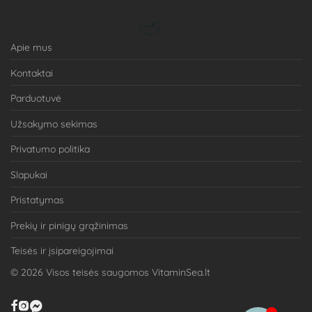
Apie mus
Kontaktai
Parduotuvė
Užsakymo sekimas
Privatumo politika
Slapukai
Pristatymas
Prekių ir pinigų grąžinimas
Teisės ir įsipareigojimai
©
2026
Visos teisės saugomos VitaminSea.lt